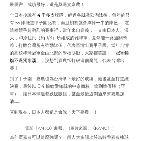
最厲害、成績最好，還是莫過於嘉農！
全日本少說有
4 千多支
球隊，經過各縣激烈淘汰後，每年約只
有 55 隊能進甲子園比賽，而且初賽就會刷掉一半的隊伍…… 在
這種競爭超激烈的賽事裡，當年來自嘉義，一支由日本人、漢
人，和原住民（約 1/3）所組成的雜牌軍，竟然能一路過關斬
將，打敗台灣所有強勁隊伍，代表臺灣出賽甲子園。當年台灣
的高校棒球冠軍全由北部的學校壟斷，大家都笑說：「
冠軍錦
旗不過濁水溪
」，沒想到嘉農卻打破這個魔咒，代表台灣出
賽！
到了甲子園，嘉農也為台灣拿下最好的成績，最後甚至打進總
決賽，最後以 0:4 輸給愛知縣的中京商校，拿到準優勝（亞
軍），讓日本球迷都跌破眼鏡，甚至最後還倒過來幫嘉農加
油……
直到現在，日本人都還是會說「天下嘉農」！
電影《KANO》劇照。（圖片來源：《KANO》）
為什麼嘉農可以這麼強呢？一般人大多歸功於當時帶嘉農棒球