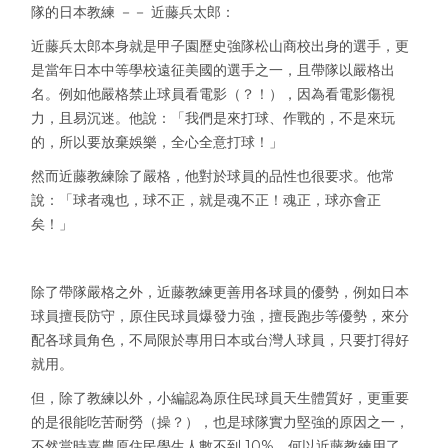
隊的日本教練 －－ 近藤兵太郎：
近藤兵太郎本身就是甲子園歷史強隊松山商校出身的選手，更
是當年日本中等學校遠征美國的選手之一，且帶隊以嚴格出
名。例如他嚴格禁止球員看電影（？！），因為看電影傷視
力，且易沉迷。他說：「我們是來打球、作戰的，不是來玩
的，所以要放棄娛樂，全心全意打球！」
然而近藤教練除了嚴格，他對於球員的品性也很要求。他常
說：「球者魂也，球不正，就是魂不正！魂正，球亦會正
矣！」
除了帶隊嚴格之外，近藤教練更善用各球員的優勢，例如日本
球員擅長防守，原住民球員爆發力強，擅長跑步等優勢，來分
配各球員角色，不局限於專用日本或台灣人球員，只要打得好
就用。
但，除了教練以外，小編認為原住民球員天生體質好，更重要
的是很能吃苦耐勞（操？），也是球隊實力堅強的原因之一，
不然當時嘉農原住民學生人數不到 10%，何以近藤教練用了