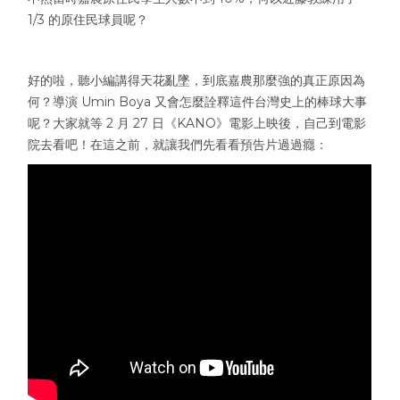
1/3 的原住民球員呢？
好的啦，聽小編講得天花亂墜，到底嘉農那麼強的真正原因為
何？導演 Umin Boya 又會怎麼詮釋這件台灣史上的棒球大事
呢？大家就等 2 月 27 日《KANO》電影上映後，自己到電影
院去看吧！在這之前，就讓我們先看看預告片過過癮：