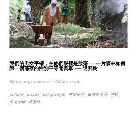
我們的男女平權，在他們眼裡是放蕩── 一片森林如何
讓一個部落的性別平等開倒車 ── 達邦樹
By tapang.rainforest
/
0 Comments
culture
Dayak
Long Segar
性別平等
東加里曼丹
油棕
男女平權
達雅族