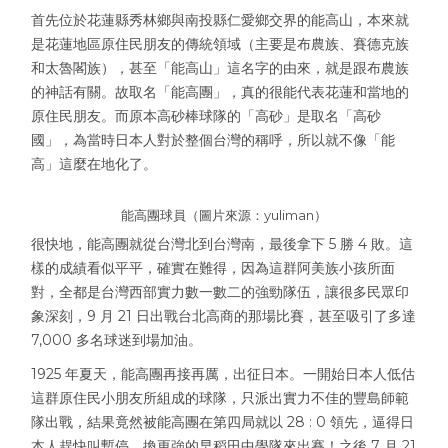
首先位於花蓮縣秀林鄉與南投縣仁愛鄉交界的能高山，本來就
是花蓮地區原住民朋友的傳統領域（主要是布農族、賽德克族
和太魯閣族），甚至「能高山」這名字的由來，就是跟布農族
的神話有關。故取名「能高團」，真的很能代表花蓮和當地的
原住民朋友。而原本高砂棒球隊的「高砂」是取名「高砂
國」，為當時日本人對於整個台灣的稱呼，所以就不像「能
高」這麼在地化了。
能高團球員（圖片來源：
yuliman
）
很快地，能高團就從台灣北到台灣南，最後拿下 5 勝 4 敗。這
樣的成績看似平平，確實在難得，因為這群阿美族小孩所面
對，全都是台灣西部實力數一數二的強勁隊伍，讓很多民眾印
象深刻，9 月 21 日出戰台北高商的那場比賽，甚至吸引了多達
7,000 多名球迷到場加油。
1925 年夏天，能高團再接再厲，出征日本。一開始日本人低估
這群原住民小朋友所組成的球隊，只派出實力不佳的豐島師範
隊出戰，結果竟然被能高團在第四局就以 28 : 0 領先，逼得日
本人趕快叫暫停，換更強的早稻田中學隊來出賽！之後 7 月 21