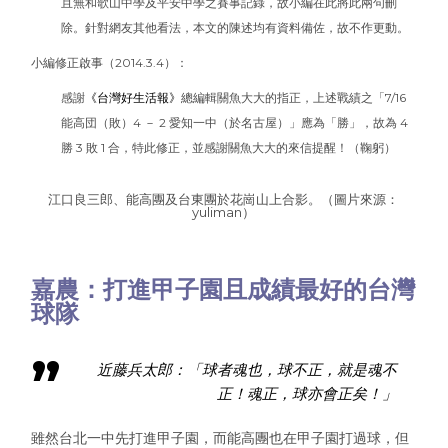
且無和歌山中學及平安中學之賽事記錄，故小編在此將此兩句刪
除。
針對網友其他看法，本文的陳述均有資料備佐，故不作更動。
小編修正啟事（2014.3.4）：
感謝
《台灣好生活報》
總編輯關魚大大的指正，上述戰績之「7/16
能高団（敗）4 － 2 愛知一中（於名古屋）」應為「勝」，故為 4
勝 3 敗 1 合，特此修正，並感謝關魚大大的來信提醒！（鞠躬）
江口良三郎、能高團及台東團於花崗山上合影。（圖片來源：
yuliman
）
嘉農：打進甲子園且成績最好的台灣
球隊
近藤兵太郎：「球者魂也，球不正，就是魂不
正！魂正，球亦會正矣！」
雖然台北一中先打進甲子園，而能高團也在甲子園打過球，但