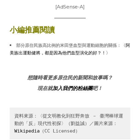
[AdSense-A]
小編推薦閱讀
部分原住民族高比例的米田堡血型與運動細胞的關係：
〈阿
美族出運動健將，都是因為他們血型演化的好？！〉
想隨時看更多原住民的新聞和故事嗎？
現在就
加入我們的粉絲團
吧！
資料來源：〈從文明教化到狂野奔放 － 臺灣棒球運
動的「反」現代性初探〉（劉益誠）／圖片來源：
Wikipedia
（CC Licensed）