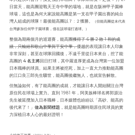
日當天，能高團迎戰天王寺中學的場地，就是在阪神甲子園棒
球場，這也是為何大家說能高團是第一支在甲子園出賽的純台
灣人組成的球隊！最後能高團以７ : ２獲勝。
（但能高團從未代表
台灣參加任何甲子園球賽，僅在該球場打過球。）
整個為期兩個月的巡迴賽，能高團
獲得了 6 勝 2 敗 1 和的成
績，只輸給和歌山中學與平安中學，
優越的表現讓日本人印象
非常深刻，甚至在球隊回國後，不遠千里從日本來台，挖了能
高團的
4 名主將
回日打球，其中羅道厚更成為台灣第一位加盟
日本職棒的球員。結果主將被挖死，加上一直大力推動能高團
的江口良三郎先生驟世，能高團後繼無人，也就宣告解散。
但無論如何，有了能高團的成就，才能讓日本人開始關注台灣
原住民在球場上實力。直到 1981 年，阿美族棒球名將郭源治
先生被延攬加入日本職棒，日本媒體也紛紛以「高砂、能高的
後代來了！」
做為新聞標題
，就是能高團時期原住民球員的實
力深植日本人心的最好證明！