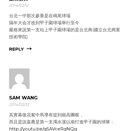
2014/02/12
台北一中那次參賽是在鳴尾球場
隔年大会才改到甲子園球場舉行至今
嚴格來說第一支站上甲子園球場的是台北商(國立台北商業
技術學院)
REPLY
SAM WANG
2014/02/23
其實幕後花絮中馬導有提到能高團喔，
而且是說嘉農是第一支濁水溪以南打進甲子園的球隊：
http://youtu.be/qSAVceRgNQg