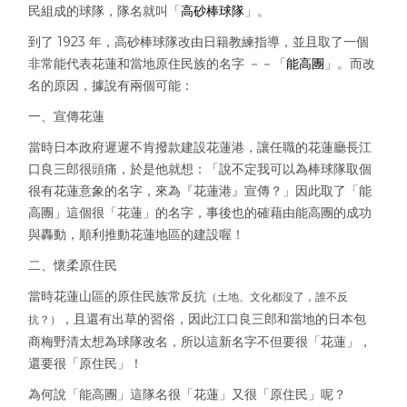
民組成的球隊，隊名就叫「
高砂棒球隊
」。
到了 1923 年，高砂棒球隊改由日籍教練指導，並且取了一個
非常能代表花蓮和當地原住民族的名字 －－「
能高團
」。而改
名的原因，據說有兩個可能：
一、宣傳花蓮
當時日本政府遲遲不肯撥款建設花蓮港，讓任職的花蓮廳長江
口良三郎很頭痛，於是他就想：「說不定我可以為棒球隊取個
很有花蓮意象的名字，來為『花蓮港』宣傳？」因此取了「能
高團」這個很「花蓮」的名字，事後也的確藉由能高團的成功
與轟動，順利推動花蓮地區的建設喔！
二、懷柔原住民
當時花蓮山區的原住民族常反抗
（土地、文化都沒了，誰不反
，且還有出草的習俗，因此江口良三郎和當地的日本包
抗？）
商梅野清太想為球隊改名，所以這新名字不但要很「花蓮」，
還要很「原住民」！
為何說「能高團」這隊名很「花蓮」又很「原住民」呢？