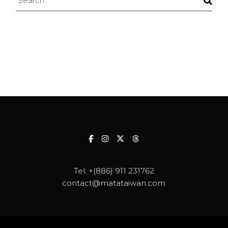
Tel:
+(886) 911 231762
contact@matataiwan.com