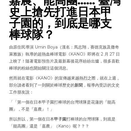
嘉農、能高團…… 臺灣
史上搶先打進日本甲
子園的，到底是哪支
棒球隊？
由原住民導演 Umin Boya（漢名：馬志翔，賽德克族及撒奇
萊雅族）執導的超熱血棒球電影《KANO》即將在 2 月 27 日
上映了！隨著電影預告片及最新幕後花序紛紛出爐，很多喜歡
棒球的粉絲也開始關注這個消息。
然而就在電影《KANO》的宣傳越來越熱烈之際，就在上週，
部分讀者看到了一則關於棒球歷史的
新聞
，報導內受訪的文史
工作朋友說：
「「第一個在日本甲子園打棒球的台灣球隊是花蓮的『能高
團』，不是『嘉農』！」
所以所以，第一個在日本
甲子園
打棒球的台灣球隊，到底是
「能高團」還是「嘉農」（Kano）呢？？？