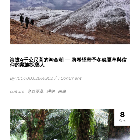
海拔4千公尺高的淘金潮 — 將希望寄予冬蟲夏草與信
仰的藏族採藥人
By 100000312669902
/
1 Comment
culture
冬蟲夏草
理塘
西藏
8
Sep