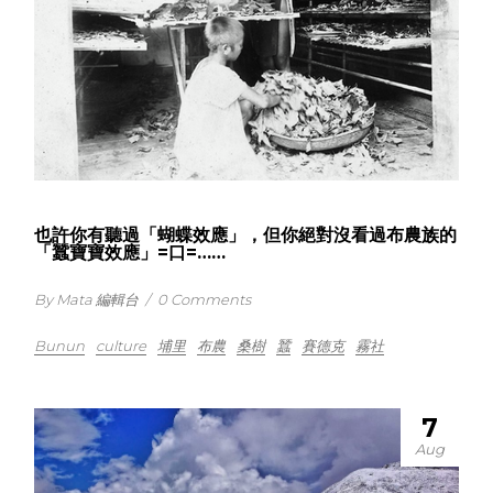
也許你有聽過「蝴蝶效應」，但你絕對沒看過布農族的
「蠶寶寶效應」=口=……
By Mata 編輯台
/
0 Comments
Bunun
culture
埔里
布農
桑樹
蠶
賽德克
霧社
7
Aug