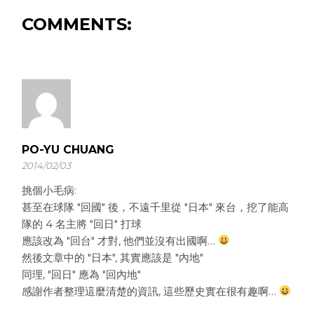
COMMENTS:
PO-YU CHUANG
2014/02/03
挑個小毛病:
甚至在球隊 "回國" 後，不遠千里從 "日本" 來台，挖了能高
隊的 4 名主將 "回日" 打球
應該改為 "回台" 才對, 他們並沒有出國啊…
然後文章中的 "日本", 其實應該是 "內地"
同理, "回日" 應為 "回內地"
感謝作者整理這麼清楚的資訊, 這些歷史實在很有趣啊…