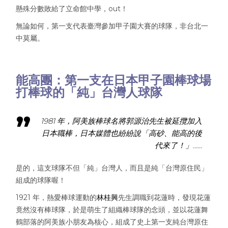
懸殊分數敗給了立命館中學，out！
無論如何，第一支代表臺灣參加甲子園大賽的球隊，非台北一
中莫屬。
能高團：第一支在日本甲子園棒球場
打棒球的「純」台灣人球隊
1981 年，阿美族棒球名將郭源治先生被延攬加入
日本職棒，日本媒體也紛紛說「高砂、能高的後
代來了！」……
是的，這支球隊不但「純」台灣人，而且是純「台灣原住民」
組成的球隊喔！
1921 年，熱愛棒球運動的
林桂興
先生調職到花蓮時，發現花蓮
竟然沒有棒球隊，於是萌生了組織棒球隊的念頭，並以花蓮舞
鶴部落的阿美族小朋友為核心，組成了史上第一支純台灣原住