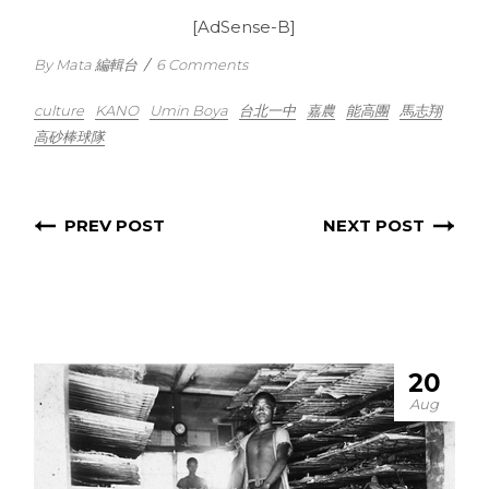
[AdSense-B]
By Mata 編輯台
/
6 Comments
culture
KANO
Umin Boya
台北一中
嘉農
能高團
馬志翔
高砂棒球隊
PREV POST
NEXT POST
20
Aug