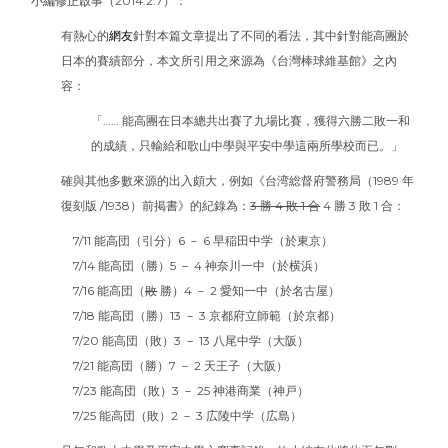
小編修正啟事（2014.2.7）：
有熱心的
網友
針對本篇文章提出了不同的看法，其中針對能高團於
日本的賽績部分，本文所引用之來源為《台灣棒球維基館》之內
容：
「…… 能高團在日本總共出賽了九場比賽，獲得六勝二敗一和
的成績，只輸給和歌山中學與平安中學這兩所學校而已。」
確與其他多數來源的出入頗大，例如《台湾総督府警務局（1989 年
復刻版 /1938）前掲書》的紀錄為：
3 勝 4 敗 1 合
4 勝 3 敗 1 合：
7/11 能高団（引分）6 － 6 早稲田中学（於東京）
7/14 能高団（勝）5 － 4 神奈川一中（於横浜）
7/16 能高団（
敗
勝）4 － 2 愛知一中（於名古屋）
7/18 能高団（勝）13 － 3 京都府立師範（於京都）
7/20 能高団（敗）3 － 13 八尾中学（大阪）
7/21 能高団（勝）7 － 2 天王子（大阪）
7/23 能高団（敗）3 － 25 神港商業（神戸）
7/25 能高団（敗）2 － 3 広陵中学（広島）