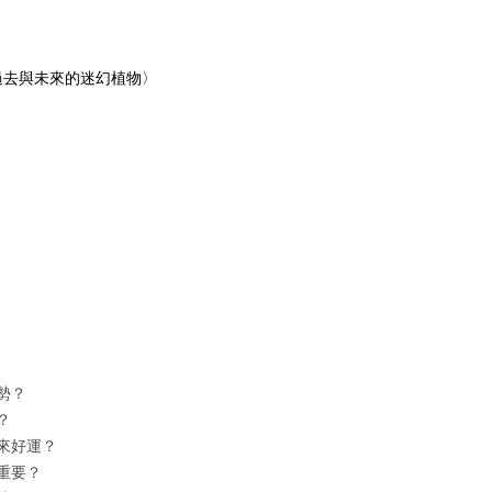
過去與未來的迷幻植物〉
勢？
？
來好運？
重要？