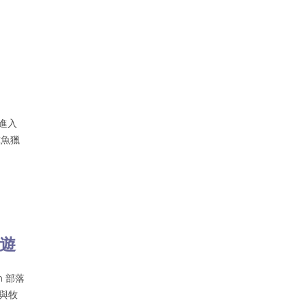
進入
鯨魚獵
旅遊
n 部落
參與牧