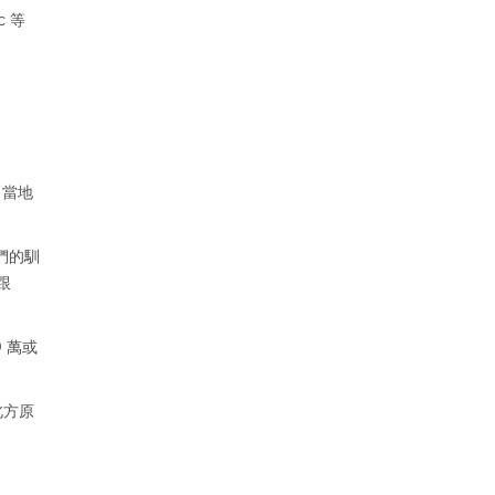
c 等
。當地
們的馴
跟
 萬或
北方原