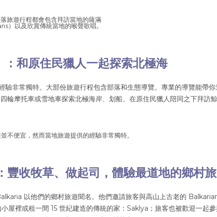
部落旅遊行程都會包含拜訪當地的薩滿
mans）以及欣賞傳統當地的喉聲歌唱。
A）：和原住民獵人一起探索北極海
提供的經驗非常獨特。大部份旅遊行程包含部落和生態導覽。專業的導覽能帶你
釣魚、用四輪摩托車或雪地車探索北極海岸、划船、在原住民獵人陪同之下拜訪
落旅遊並不便宜，然而當地旅遊提供的經驗非常獨特。
S）：豐收牧草、做起司，體驗最道地的鄉村
-Balkaria 以他們的鄉村旅遊聞名。他們邀請旅客與高山上古老的 Balkaria
的小屋裡或租一間 15 世紀建造的傳統的家：Saklya；旅客也被歡迎一起