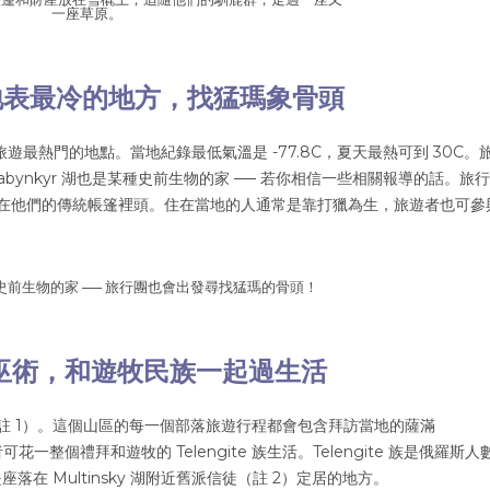
一座草原。
在地表最冷的地方，找猛瑪象骨頭
旅遊最熱門的地點。當地紀錄最低氣溫是 -77.8C，夏天最熱可到 30C。
Labynkyr 湖也是某種史前生物的家 ── 若你相信一些相關報導的話。旅
在他們的傳統帳篷裡頭。住在當地的人通常是靠打獵為生，旅遊者也可參
某種史前生物的家 ── 旅行團也會出發尋找猛瑪的骨頭！
學巫術，和遊牧民族一起過生活
a）（註 1）。這個山區的每一個部落旅遊行程都會包含拜訪當地的薩滿
一整個禮拜和遊牧的 Telengite 族生活。Telengite 族是俄羅斯人
落在 Multinsky 湖附近舊派信徒（註 2）定居的地方。