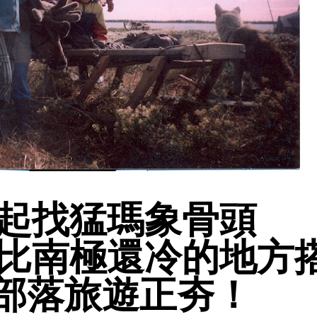
起找猛瑪象骨頭
比南極還冷的地方
國部落旅遊正夯！