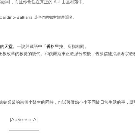
的起司，而且你會住在真正的 Aul 山區村落中。
Kabardino-Balkaria 以他們的鄉村旅遊聞名。
的
天堂
。一說與藏語中「
香格里拉
」所指相同。
俄羅斯東正教改革的教徒的後代。和俄羅斯東正教派分裂後，舊派信徒持續著宗教
兢兢業業的當個小醫生的同時，也試著做點小小不同於日常生活的事，讓
[AdSense-A]