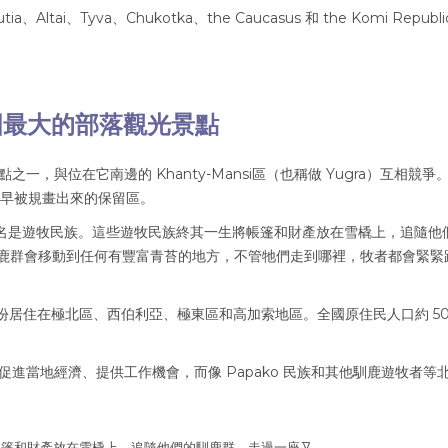
i、Tyva、Chukotka、the Caucasus 和 the Komi Republi
國最大的部落觀光景點
地點之一，與位在它南邊的 Khanty-Mansi區（也稱做 Yugra）互相競爭
中期最早被規畫出來的保留區。
,000 名是遊牧民族。這些遊牧民族終其一生將帳篷和財產放在雪橇上，追隨他
鹿群會移動到任何有豐富青苔的地方，不管牠們走到哪裡，牧者都會緊緊
份居住在極北區、西伯利亞、極東區和高加索地區。全國原住民人口約 50
遊可以促進當地經濟、提供工作機會，而像 Papako 民族和其他馴鹿遊牧者等
帳篷和財產放在雪橇上，追隨他們的馴鹿群，走過一座又