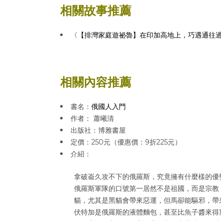
相關故事推薦
〈【排灣家庭遊祕魯】在印加高地上，巧遇通往
相關內容推薦
書名：
俄國人入門
作者： 蕭曦清
出版社：博雅書屋
定價：250元（優惠價：9折225元）
介紹：
拿破崙久攻不下的俄羅斯，究竟擁有什麼樣的優
俄羅斯軍隊的口號第一居然不是祖國，而是宗教
貓，尤其是黑貓會帶來惡運，但馬卻能驅邪，帶
伏特加是俄羅斯的液體麵包，甚至比魚子醬來得