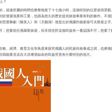
上？
，就連所屬的時間也整整相差了十七個小時，這個特別的位置使得景觀
利於發展漁業和工業，也因為悠久的歷史提供旅遊事業有利的條件。不僅
的芭蕾舞劇《睡美人》和《天鵝湖》便是出於俄國作曲家柴可夫斯基之手
；想要前往俄羅斯旅遊，你非得先對這個民族有一番認識不可；想要了
教、經濟、教育文化等角度來探究俄國人的民族性格養成之因，也將俄
你我能看見這自大且嗜酒如命的民族究竟有什麼特別的地方。