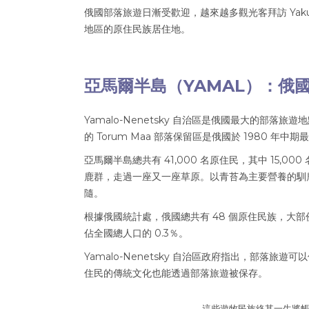
俄國部落旅遊日漸受歡迎，越來越多觀光客拜訪 Yakutia、Alta
地區的原住民族居住地。
亞馬爾半島（YAMAL）：俄
Yamalo-Nenetsky 自治區是俄國最大的部落旅遊
的 Torum Maa 部落保留區是俄國於 1980 年
亞馬爾半島總共有 41,000 名原住民，其中 15
鹿群，走過一座又一座草原。以青苔為主要營養的馴
隨。
根據俄國統計處，俄國總共有 48 個原住民族，大部
佔全國總人口的 0.3％。
Yamalo-Nenetsky 自治區政府指出，部落旅
住民的傳統文化也能透過部落旅遊被保存。
這些遊牧民族終其一生將