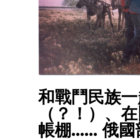
和戰鬥民族一
（？！）、在
帳棚…… 俄