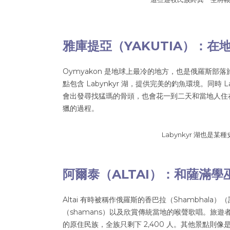
雅庫提亞（YAKUTIA）：
Oymyakon 是地球上最冷的地方，也是俄羅斯部落
點包含 Labynkyr 湖，提供完美的釣魚環境。同時 
會出發尋找猛瑪的骨頭，也會花一到二天和當地人住
獵的過程。
Labynkyr 湖也是
阿爾泰（ALTAI）：和薩滿
Altai 有時被稱作俄羅斯的香巴拉（Shambhal
（shamans）以及欣賞傳統當地的喉聲歌唱。旅遊者可花
的原住民族，全族只剩下 2,400 人。其他景點則像是座