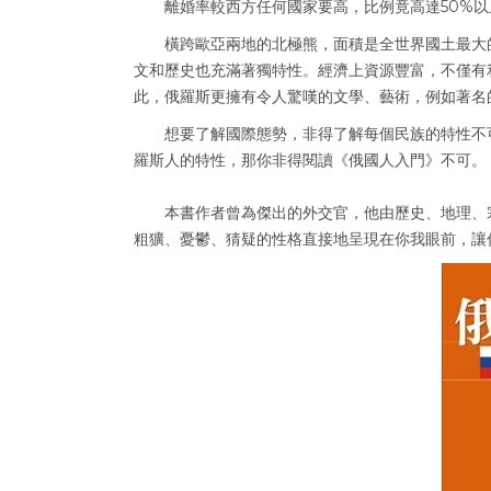
離婚率較西方任何國家要高，比例竟高達50%以
橫跨歐亞兩地的北極熊，面積是全世界國土最大的
文和歷史也充滿著獨特性。經濟上資源豐富，不僅有
此，俄羅斯更擁有令人驚嘆的文學、藝術，例如著名
想要了解國際態勢，非得了解每個民族的特性不可
羅斯人的特性，那你非得閱讀《俄國人入門》不可。
本書作者曾為傑出的外交官，他由歷史、地理、宗
粗獷、憂鬱、猜疑的性格直接地呈現在你我眼前，讓