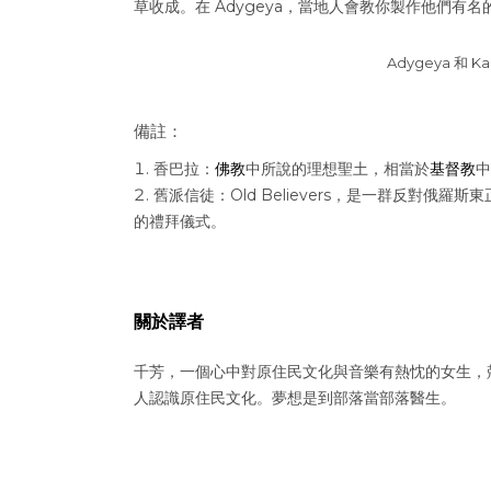
草收成。在 Adygeya，當地人會教你製作他們有名
Adygeya 和 
備註：
香巴拉：
佛教
中所說的理想聖土，相當於
基督教
中
舊派信徒：Old Believers，是一群反對
的禮拜儀式。
關於譯者
千芳，一個心中對原住民文化與音樂有熱忱的女生，
人認識原住民文化。夢想是到部落當部落醫生。