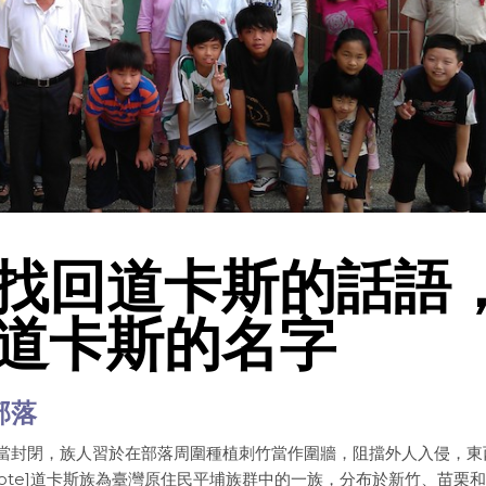
找回道卡斯的話語
道卡斯的名字
部落
t”]早期新港社相當封閉，族人習於在部落周圍種植刺竹當作圍牆，阻擋外人入侵，
quote]道卡斯族為臺灣原住民平埔族群中的一族，分布於新竹、苗栗