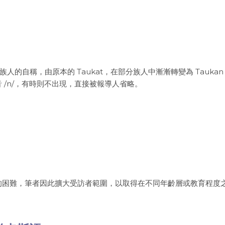
族人的自稱，由原本的 Taukat，在部分族人中漸漸轉變為 Tauka
/n/，有時則不出現，直接被報導人省略。
的困難，筆者因此擴大受訪者範圍，以取得在不同年齡層或教育程度
。