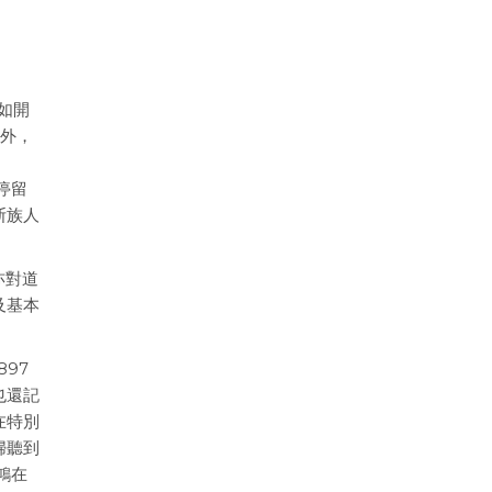
，如開
載外，
停留
斯族人
亦對道
及基本
97
也還記
在特別
婦聽到
鴻在