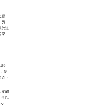
父親、
。另
屬於道
客家
，以喚
化，使
而道卡
個接觸
，全以
mo