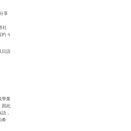
會分享
港社
約 4
以日語
、
或學業
，因此
族語，
的希