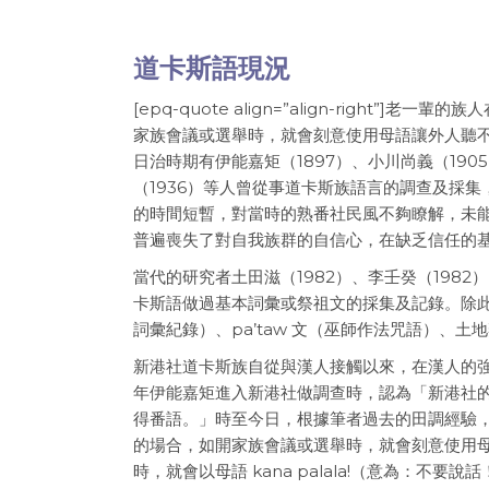
道卡斯語現況
[epq-quote align=”align-righ
家族會議或選舉時，就會刻意使用母語讓外人聽不懂
日治時期有伊能嘉矩（1897）、小川尚義（190
（1936）等人曾從事道卡斯族語言的調查及採
的時間短暫，對當時的熟番社民風不夠瞭解，未
普遍喪失了對自我族群的自信心，在缺乏信任的
當代的研究者土田滋（1982）、李壬癸（1982
卡斯語做過基本詞彙或祭祖文的採集及記錄。除
詞彙紀錄）、pa’taw 文（巫師作法咒語）、
新港社道卡斯族自從與漢人接觸以來，在漢人的強
年伊能嘉矩進入新港社做調查時，認為「新港社
得番語。」時至今日，根據筆者過去的田調經驗
的場合，如開家族會議或選舉時，就會刻意使用
時，就會以母語 kana palala!（意為：