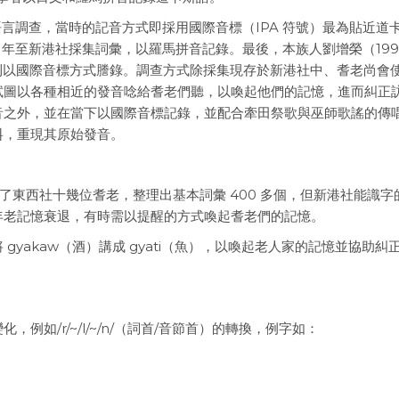
過語言調查，當時的記音方式即採用國際音標（IPA 符號）最為貼近道
6 年至新港社採集詞彙，以羅馬拼音記錄。最後，本族人劉增榮（199
錄，則以國際音標方式謄錄。調查方式除採集現存於新港社中、耆老尚會
試圖以各種相近的發音唸給耆老們聽，以喚起他們的記憶，進而糾正
音之外，並在當下以國際音標記錄，並配合牽田祭歌與巫師歌謠的傳
料，重現其原始發音。
訪問了東西社十幾位耆老，整理出基本詞彙 400 多個，但新港社能識字
年老記憶衰退，有時需以提醒的方式喚起耆老們的記憶。
yakaw（酒）講成 gyati（魚），以喚起老人家的記憶並協助糾
。
如/r/~/l/~/n/（詞首/音節首）的轉換，例字如：