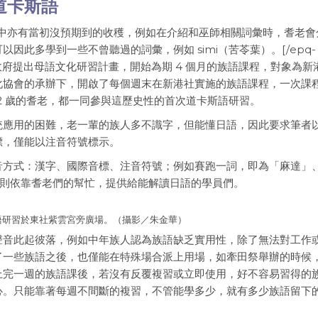
道卡斯語
t”]在上課的過程中亦有當初沒預期到的收穫，例如在介紹和巫師相關詞彙時，耆老
此多學到一些不曾聽過的詞彙，例如 simi（苦苓葉）。[/epq-
栗縣政府提出母語文化研習計畫，開始為期 4 個月的族語課程，對象為新
協會的承辦下，開啟了每個週末在新港社實施的族語課程，一次課程
 92 歲的耆老，都一同參與這歷史性的首次道卡斯語研習。
統應用的困難，老一輩的族人多不識字，但能懂日語，因此要求筆者
標，僅能以注音符號標示。
音方式：漢字、國際音標、注音符號；例如賽跑一詞，即為「麻達」
份則依靠耆老們的幫忙，提供給能解讀日語的學員們。
社族語研習於東社紫雲宮旁廣場。（攝影／朱金華）
聲音此起彼落，例如中年族人認為族語缺乏實用性，除了無法對工作
了一些族語之後，也僅能在特殊場合派上用場，如牽田祭舉辦的時候
上完一週的族語課後，若沒有反覆複習或立即使用，好不容易習得的
心。只能靠著每週不間斷的複習，不管能學多少，就有多少族語留下