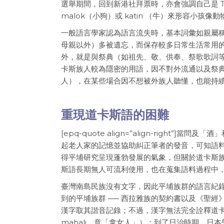
選舉期間，回到新港社拜票時，亦會強調自己是 T
malok（小狗）或 katin （牛）來形容小孩
一般語言學家認為語言流失時，基本詞彙如親屬
母親以外）多被遺忘，而保存較多日常生活常用
外，就是與祭典（如祖先、敬、供奉、祭歌歌詞
卡斯族人較為隱密的用語，因不對外流通以及祭
人），在某些場合因不想被外族人聽懂，也能持
重現道卡斯語的困難
[epq-quote align=”align-right”
起老人家的記憶並協助糾正筆者的發音，可知語料蒐
得平埔研究呈現蓬勃發展的氣象，但關於道卡斯
斯語長期無人可流利使用，也在蒐集語料過程中
臺灣南島民族沒有文字，因此平埔族群的語言紀
到的平埔族群 ── 西拉雅族的契約書以及《聖
漢字取其諧音記錄；不過，漢字無法完全詮釋道卡
mahali，意「拿女人」）；到了日治時期，日