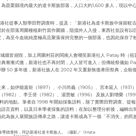
苗栗縣境內最大的道卡斯族部落，人口大約1,600 多人，現以中
）進入新港社從事人類學田野調查時，提及：「新港社為道卡斯族中保留較
習於在部落周圍種植刺竹當作圍牆，阻擋外人入侵，東西社並設有以
度，為至今血統純度極高且聚落保持完整的一個部落，也因此保存了
面城牆皆崩毀，加上周圍村莊的閩南人會嘲笑新港社人 Patay 時（祖
典漸漸式微，新港社也不再封閉，人人皆可進入；但傳統祭儀如 Pat
 50 多年後，新港社族人在 2002 年又重新恢復牽田祭典，企盼
如伊能嘉矩（1897）、小川尚義（1905）、宮本延人（1931）
1982）、李壬癸（1982）、湯慧敏（1996） 及族人劉增榮（199
料的地點。筆者自 1998 年開始採集語料，除了實際田野調查、從
的語言資料，以及日本學者採集的語料；在加以整理分析後，編輯出
藉此為族人展開族語傳承之路，讓道卡斯成為下一個「不消失」的民
14 年春季踏查時，拜訪新港社道卡斯族人。（攝影／《Mata‧
Taiwan》）