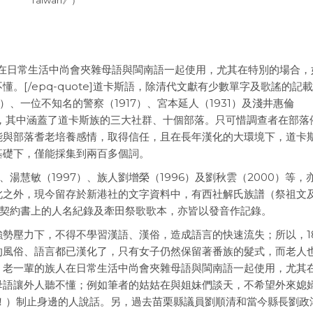
t”]老一輩的族人在日常生活中尚會夾雜母語與閩南語一起使用，尤其在特別的場合
。[/epq-quote]道卡斯語，除清代文獻有少數單字及歌謠的記
5）、一位不知名的警察（1917）、宮本延人（1931）及淺井惠倫
集，其中涵蓋了道卡斯族的三大社群、十個部落。只可惜調查者在部落
能與部落耆老培養感情，取得信任，且在長年漢化的大環境下，道卡
基礎下，僅能採集到兩百多個詞。
）、湯慧敏（1997）、族人劉增榮（1996）及劉秋雲（2000）等，
此之外，現今留存於新港社的文字資料中，有西社解氏族譜（祭祖文
土地契約書上的人名紀錄及牽田祭歌歌本，亦皆以發音作記錄。
勢壓力下，不得不學習漢語、漢俗，造成語言的快速流失；所以，18
的風俗、語言都已漢化了，只有女子仍然保留著番族的髮式，而老人
，老一輩的族人在日常生活中尚會夾雜母語與閩南語一起使用，尤其
母語讓外人聽不懂；例如筆者的姑姑在與姐妹們談天，不希望外來媳
不要說話！）制止身邊的人說話。另，過去苗栗縣議員劉順清和當今縣長劉政