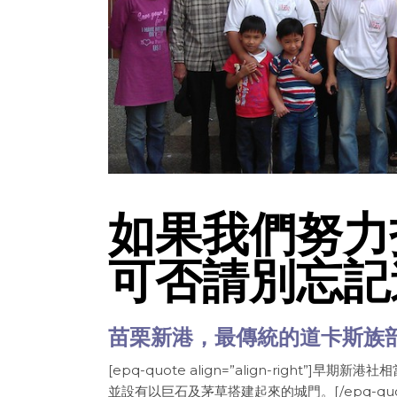
如果我們努力
可否請別忘記
苗栗新港，最傳統的道卡斯族
[epq-quote align=”align-righ
並設有以巨石及茅草搭建起來的城門。[/epq-