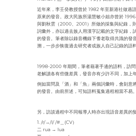
近年來，李壬癸教授曾於 1982 年至新港社做
原來的發音。政大民族所湯慧敏小姐亦曾於 199
與劉秋雲（2000、2001）所做的採集與紀
詞彙外，亦以過去族人用漢字記載的文字紀錄，
的發音。筆者除以錄音機錄下耆老取得共識的發
溯，一步步恢復過去研究者或族人自己記錄的語
1998-2000 年期間，筆者藉著手邊的語料，
老解讀各有些微差異，發音亦有少許不同，加上
例如當問及「酒」和「魚」兩個詞彙時，會刻意將 g
的發音。由前所述，可知語料蒐集過程相當不易
另，訪談過程中不同報導人時亦出現語音差異的變化，例
1. /r/→/l/ /#＿(CV）
二 rua → lua