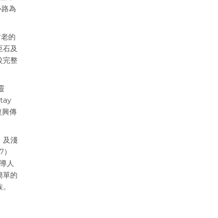
心路為
古老的
巨石及
較完整
靈
ay
復興傳
 及淺
7）
報導人
簡單的
族。