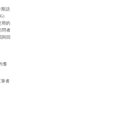
卡斯語
6）
使用的
訪問者
唱與回
的耆
正筆者