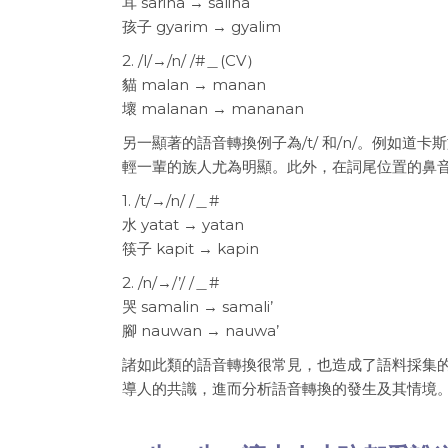
耳 sarina → salina
孩子 gyarim → gyalim
2. /l/→/n/ /#＿(CV）
貓 malan → manan
壞 malanan → mananan
另一顯著的語音轉換例子為/t/ 和/n/。例如道卡斯
輕一輩的族人尤為明顯。此外，在詞尾位置的鼻音 
1. /t/→/n/ /＿#
水 yatat → yatan
筷子 kapit → kapin
2. /n/→/’/ /＿#
哭 samalin → samali’
腳 nauwan → nauwa’
諸如此類的語音轉換很常見，也造成了語料採集
導人的共識，進而分析語音轉換的發生及其情境