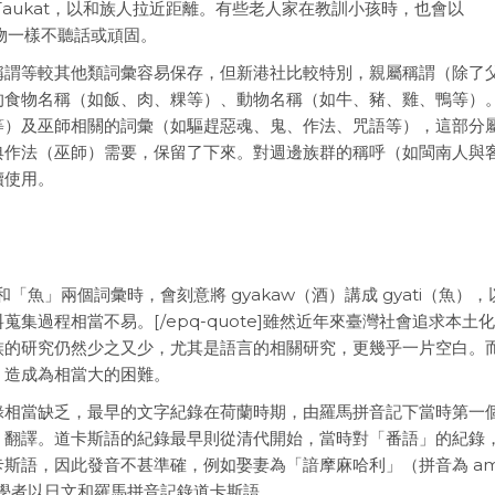
aukat，以和族人拉近距離。有些老人家在教訓小孩時，也會以
像動物一樣不聽話或頑固。
稱謂等較其他類詞彙容易保存，但新港社比較特別，親屬稱謂（除了
的食物名稱（如飯、肉、粿等）、動物名稱（如牛、豬、雞、鴨等）
等）及巫師相關的詞彙（如驅趕惡魂、鬼、作法、咒語等），這部分
典作法（巫師）需要，保留了下來。對週邊族群的稱呼（如閩南人與
續使用。
]當問及「酒」和「魚」兩個詞彙時，會刻意將 gyakaw（酒）講成 gyati（魚）
集過程相當不易。[/epq-quote]雖然近年來臺灣社會追求本土
族的研究仍然少之又少，尤其是語言的相關研究，更幾乎一片空白。
，造成為相當大的困難。
錄相當缺乏，最早的文字紀錄在荷蘭時期，由羅馬拼音記下當時第一
經》翻譯。道卡斯語的紀錄最早則從清代開始，當時對「番語」的紀錄
斯語，因此發音不甚準確，例如娶妻為「諳摩麻哈利」（拼音為 a
本學者以日文和羅馬拼音記錄道卡斯語。