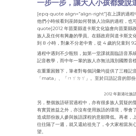
一步一步，讓大人小孩都愛說
[epq-quote align=”align-righ
他們小時候看到巫師如何替族人治病的過程，也可以因
quote]2012 年苗栗縣道卡斯文化協會向苗
族人及任何有興趣的學員。在縣政府與道卡斯文化
到 8 小時，對象不分老中青，從 4 歲的兒童到
過程中遇到不少瓶頸，如第一堂課就面臨語音系
記音教學，而中年一輩的族人亦無法識別國際音
在重重困難下，筆者對每個詞彙均提供了三種記
「mata」、「ㄇㄚㄉㄚ」。至於日語記音的部
2012 年新港
另，整個族語研習過程中，亦有很多族人質疑的
有實質效益之外，亦沒有使用族語的環境，學會
造成部份族人參與族語課程的意願降低。再者，
往往隔了一週，就又還給祖先了，令大家相當灰
望。