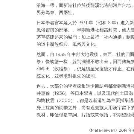
沿海一帶，而新港社位於後龍溪北邊的河岸台地，為
界分為東、西兩社。
日本學者宮本延人於 1931 年（昭和 6 年
風俗習慣的部落。」早期新港社相當封閉，族人
茅草搭建起來的城門；加上嚴行「社內通婚」制
的道卡斯族祭典、風俗與文化。
然而，自 1935 年中部大地震後，東西二社的四
祭）像螃蟹一樣，躲到洞裡不敢出來，因而傳統祭
和牽田（收穫祭），仍延續至光復後才停止。在停辦
統文化，並尋求對祖先的認同。
過去，大部分的學者採集道卡斯語料都會到新港社來，
井惠倫（1936） 等日本學者，以及現代的土田滋（
和劉秋雲（2000），都是以新港社為主要採集語
身上採集的詞彙之外，尚有過去族人用漢字留下
教材，即便僅是單詞、片語或問候語，都期望能
《Mata‧Taiwan》20