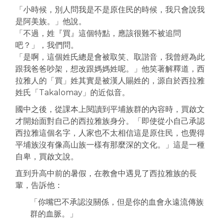
「小時候，別人問我是不是原住民的時候，我只會說我
是阿美族。」他說。
「不過，姓『買』這個特點，應該很難不被追問
吧？」，我們問。
「是啊，這個姓氏總是會被取笑、取諧音，我曾經為此
跟我爸爸吵架，想改跟媽媽姓呢。」他笑著解釋道，西
拉雅人的「買」姓其實是被漢人賜姓的，源自於西拉雅
姓氏「Takalomay」的近似音。
國中之後，從課本上閱讀到平埔族群的內容時，買啟文
才開始面對自己的西拉雅族身分。「即使從小自己承認
西拉雅這個名字，人家也不太相信這是原住民，也覺得
平埔族沒有像高山族一樣有那麼深的文化。」這是一種
自卑，買啟文說。
直到升高中前的暑假，在教會中遇見了西拉雅族的長
輩，告訴他：
「你嘴巴不承認沒關係，但是你的血會永遠流傳族
群的血脈。」