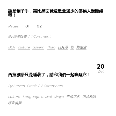
誰是劊子手，讓比黑面琵鷺數量還少的邵族人瀕臨絕
種！
1
2
Pages:
By 讀者投書
/
1 Comment
BOT
culture
govern
Thao
日月潭
邵
鄭空空
20
Oct
西拉雅語只是睡著了，請和我們一起喚醒它！
By Steven_Crook
/
2 Comments
culture
Language revival
siraya
平埔正名
西拉雅語
語言復興