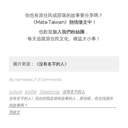
你也有原住民或部落的故事要分享嗎？
《Mata‧Taiwan》熱情徵文中！
也歡迎
加入我們粉絲團
，
每天追蹤原住民文化、權益大小事！
圖片來源：
《沒有名字的人》
By nameless
/
0 Comments
culture
profile
Takalomay
沒有名字的人
沒有名字的人》現在的我是個有故事的人，那你呢，有去找過你
的故事嗎？
買啟文