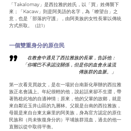
「Takalomay」是西拉雅的姓氏，以「買」姓傳襲下
來；「Kacaw」則是阿美語的名字，為「瞭望台」之
意，也是「部落的守護」，由阿美族的女性長輩以傳統
方式所取。
（註1）
一個雙重身分的原住民
在教會中遇見了西拉雅族的長輩，告訴他：
「你嘴巴不承認沒關係，但是你的血會永遠流
傳族群的血脈。」
第一次看見買啟文，是在一場於台南新化舉辦的西拉雅
族正名會議上。年紀很輕的他，說起話來卻不生澀，帶
著熟稔此地的自適神情；原來，他的父輩的故鄉，就是
來自鄰近玉井山區的九層林。父親是台南的西拉雅族，
母親是來自台東太麻里的阿美族，身為官方認定的原住
民族和（尚未恢復身分的）平埔族群混血，過去的他一
直難以從中取得平衡。