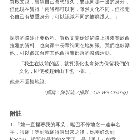
買啟文說，曾經自己會想很久，要認同哪一邊的身分，
但他現在覺得「兩邊都可以啊，雖然文化不同，但很開
心自己有雙重身分，可以認識不同的族群跟人。」
探尋的路途正要啟程。買啟文開始從網路上拼湊關於西
拉雅的資料、也向家中長輩詢問在地知識。我們也鼓勵
他，可以參加台南其他西拉雅部落的祭儀活動。
「我生在以前的話，就算漢化也會努力保留我們的
文化，即使被趕到山下也一樣。」
他毫不遲疑地說。
（撰寫：陳以箴／攝影：Ga Wii Chang）
附註
「她一直捏著我的耳朵，嘴巴不停地念一連串名
字，很痛！等到我痛得叫出來之後，她剛好念到
Kacaw，說那就是我的名字了，是『勇士』的意