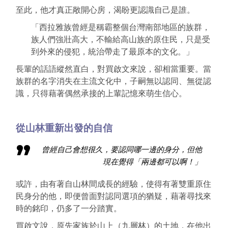
至此，他才真正敞開心房，渴盼更認識自己是誰。
「西拉雅族曾經是稱霸整個台灣南部地區的族群，
族人們強壯高大，不輸給高山族的原住民，只是受
到外來的侵犯，統治帶走了最原本的文化。」
長輩的話語縱然直白，對買啟文來說，卻相當重要。當
族群的名字消失在主流文化中，子嗣無以認同、無從認
識，只得藉著偶然承接的上輩記憶來萌生信心。
從山林重新出發的自信
曾經自己會想很久，要認同哪一邊的身分，但他
現在覺得「兩邊都可以啊！」
或許，由有著自山林間成長的經驗，使得有著雙重原住
民身分的他，即便曾面對認同選項的猶疑，藉著尋找來
時的銘印，仍多了一分踏實。
買啟文說，原先家族於山上（九層林）的土地，在他出