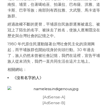
南投、埔里，住著噶哈巫、拍瀑拉、巴布薩、洪雅、道
卡斯、巴宰等族；南部則有西拉雅、大武壟、馬卡道等
族群。
經過政權不斷的更替，平埔原住民族群逐漸被遺忘、被
冠上了陌生的名字、被抹去了姓名，使族人逐漸隱沒在
歷史與台灣社會的記憶之中。
1980 年代原住民運動隨著台灣社會民主化的浪潮興
起，而平埔族群也開始現身於街頭行動。30 年過去
了，族人仍然未曾被社會記憶，我們在這裡，宣告平埔
族人從未消失，我們一直共同生活在這片土地上。
相關網站：
《沒有名字的人》
[AdSense-A]
[AdSense-B]