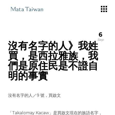
Skip
to
the
content
6
Sep
沒有名字的人》我姓
買，是西拉雅族，我
們是原住民是不證自
明的事實
沒有名字的人／9 號，買啟文
「Takalomay Kacaw」是買啟文現在的族語名字，