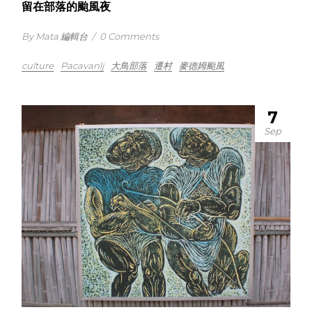
留在部落的颱風夜
By Mata 編輯台
/
0 Comments
culture
Pacavanlj
大鳥部落
遷村
麥德姆颱風
7
Sep