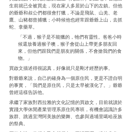
生前就已全被買走，現在家人多居於山下的左鎮。但他
的爺爺和叔公們都很會打獵，不論是飛鼠、山羌、老
鷹、山豬都曾捕獵；小時候他也經常跟爺爺上山，去抓
蛇、拿藥草。
「不過，猴子是不能獵的，牠們有靈性。爸爸小時
候還放養過猴子噢，猴子會從山上帶更多朋友回
來，但他們跟我們是朋友的關係，不會搶我們的食
物。」
買啟文描述得很認真，好像就只是剛才經歷的事。
對爺爺來說，自己的確身為一個原住民，更是不證自明
的事實，「我們是原住民，只是太早被漢化了。」爺爺
曾經這樣告訴他。
承繼了家族對西拉雅的文化記憶的買啟文，目前就讀於
實踐大學休閒產業管理系原住民專班，有機會認識許多
族群、跳過宜灣阿美族的樂舞、也參與過埔里噶哈巫族
的祭典。