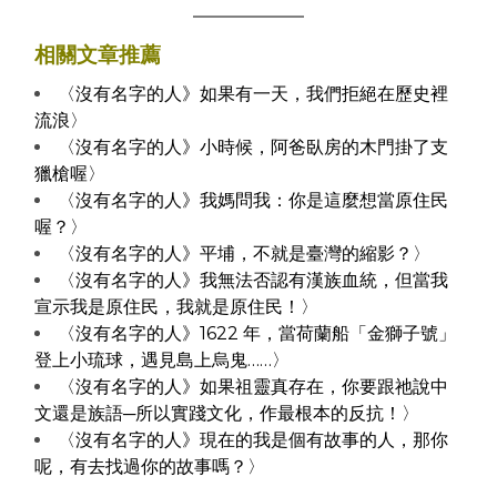
相關文章推薦
〈沒有名字的人
》
如果有一天，我們拒絕在歷史裡
流浪〉
〈沒有名字的人
》
小時候，阿爸臥房的木門掛了支
獵槍喔〉
〈沒有名字的人
》
我媽問我：你是這麼想當原住民
喔？〉
〈沒有名字的人》平埔，不就是臺灣的縮影？〉
〈沒有名字的人》我無法否認有漢族血統，但當我
宣示我是原住民，我就是原住民！〉
〈沒有名字的人》1622 年，當荷蘭船「金獅子號」
登上小琉球，遇見島上烏鬼……〉
〈沒有名字的人》如果祖靈真存在，你要跟祂說中
文還是族語─所以實踐文化，作最根本的反抗！〉
〈沒有名字的人》現在的我是個有故事的人，那你
呢，有去找過你的故事嗎？〉