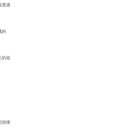
員透過
獵的
己的祖
想與懷