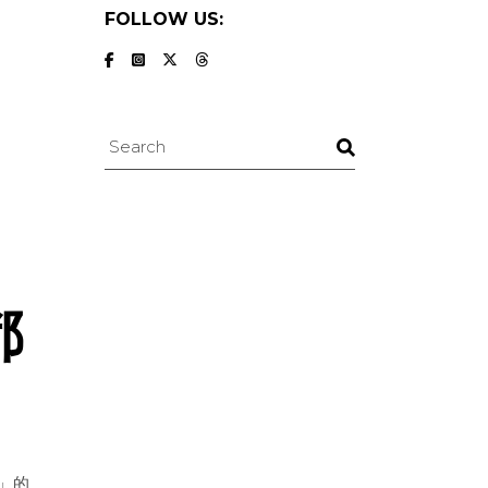
FOLLOW US:
Search
都
」的