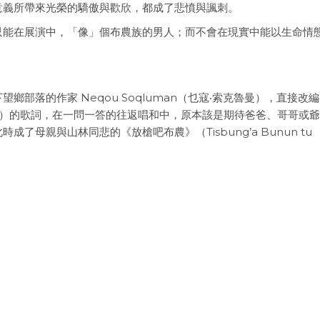
意義所帶來光榮的驕傲與歡欣，都成了悲憤與諷刺。
只能在展演中，「像」個布農族的男人；而不會在現實中能以生命情
部落的作家 Neqou Soqluman（乜寇‧索克魯曼），直接改
Ba’av!）的歌詞，在一問一答的往返唱和中，原本該是期待爸爸、哥哥或
母親與山林同悲的《放槍吧布農》（Tisbung’a Bunun tu