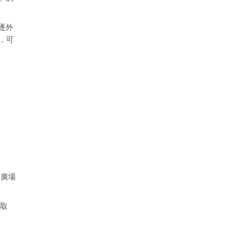
逐外
，可
到廣場
（取