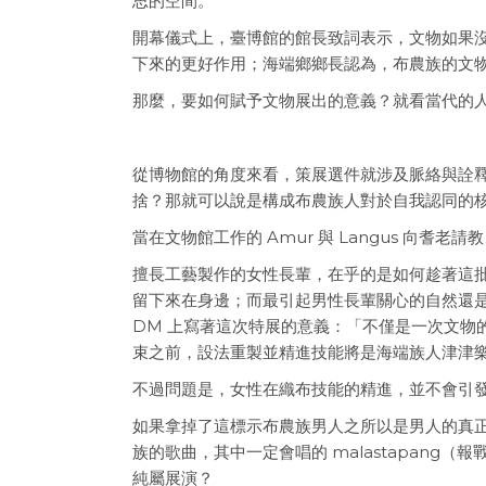
思的空間。
開幕儀式上，臺博館的館長致詞表示，文物如果
下來的更好作用；海端鄉鄉長認為，布農族的文
那麼，要如何賦予文物展出的意義？就看當代的
從博物館的角度來看，策展選件就涉及脈絡與詮
捨？那就可以說是構成布農族人對於自我認同的
當在文物館工作的 Amur 與 Langus 向耆
擅長工藝製作的女性長輩，在乎的是如何趁著這
留下來在身邊；而最引起男性長輩關心的自然還
DM 上寫著這次特展的意義：「不僅是一次文物的
束之前，設法重製並精進技能將是海端族人津津
不過問題是，女性在織布技能的精進，並不會引
如果拿掉了這標示布農族男人之所以是男人的真
族的歌曲，其中一定會唱的 malastapang（
純屬展演？