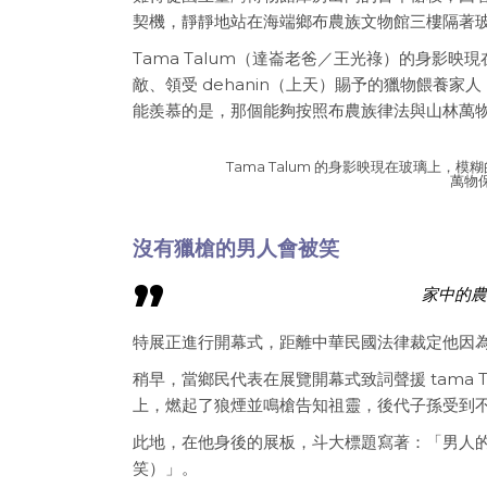
契機，靜靜地站在海端鄉布農族文物館三樓隔著
Tama Talum（達崙老爸／王光祿）的身影
敵、領受 dehanin（上天）賜予的獵物餵養
能羨慕的是，那個能夠按照布農族律法與山林萬物
Tama Talum 的身影映現在玻璃上，
萬物
沒有獵槍的男人會被笑
家中的農
特展正進行開幕式，距離中華民國法律裁定他因為
稍早，當鄉民代表在展覽開幕式致詞聲援 tama
上，燃起了狼煙並鳴槍告知祖靈，後代子孫受到
此地，在他身後的展板，斗大標題寫著：「男人的槍
笑）」。