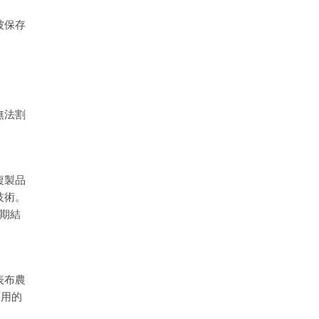
被保存
無法割
複製品
技術。
展期結
表布農
稿用的