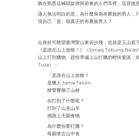
聽在熟悉這喊唱旋律與節奏的人們耳裡，這背後
讓人無法明白的是，為什麼身為布農族的男人，
現自己「是」個真正的布農族男人？
出身於可眺望臺灣聖山東谷沙飛，也就是玉山底下望鄉
《是誰在山上放槍！》（Simaq Tisbung 
山上打到獵物、趕快準備上山打獵的輕快童謠，此時成了
Tuza）：
「是誰在山上放槍？
是獵人 tama Talum
槍聲響徹了山林
你打到了什麼呢？
打到了山羌山羊
感謝上天賜食物
為什麼你要打獵？
母親懷念山中食