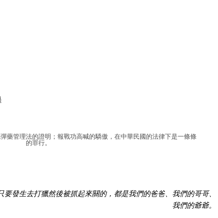
過
炮彈藥管理法的證明；報戰功高喊的驕傲，在中華民國的法律下是一條條
的罪行。
只要發生去打獵然後被抓起來關的，都是我們的爸爸、我們的哥哥、
我們的爺爺。