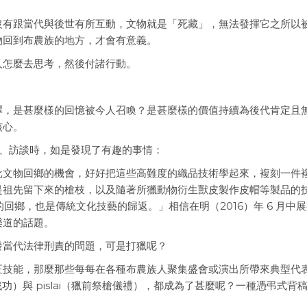
沒有跟當代與後世有所互動，文物就是「死藏」，無法發揮它之所以
物回到布農族的地方，才會有意義。
人怎麼去思考，然後付諸行動。
釋，是甚麼樣的回憶被今人召喚？是甚麼樣的價值持續為後代肯定且
核心。
老請教、訪談時，如是發現了有趣的事情：
批文物回鄉的機會，好好把這些高難度的織品技術學起來，複刻一件
是祖先留下來的槍枝，以及隨著所獵動物衍生獸皮製作皮帽等製品的
回鄉，也是傳統文化技藝的歸返。」相信在明（2016）年 6 月中
樂道的話題。
發當代法律刑責的問題，可是打獵呢？
正技能，那麼那些每每在各種布農族人聚集盛會或演出所帶來典型代
報戰功）與 pislai（獵前祭槍儀禮），都成為了甚麼呢？一種憑弔式背