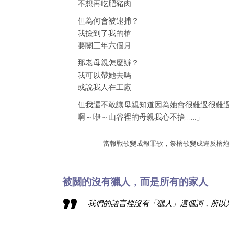
不想再吃肥豬肉
但為何會被逮捕？
我撿到了我的槍
要關三年六個月
那老母親怎麼辦？
我可以帶她去嗎
或說我人在工廠
但我還不敢讓母親知道因為她會很難過很難
啊～咿～山谷裡的母親我心不捨……」
當報戰歌變成報罪歌，祭槍歌變成違反槍
被關的沒有獵人，而是所有的家人
我們的語言裡沒有「獵人」這個詞，所以