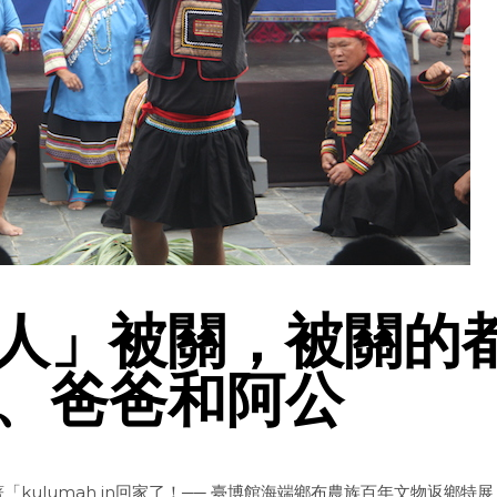
人」被關，被關的
、爸爸和阿公
ulumah in回家了！── 臺博館海端鄉布農族百年文物返鄉特展