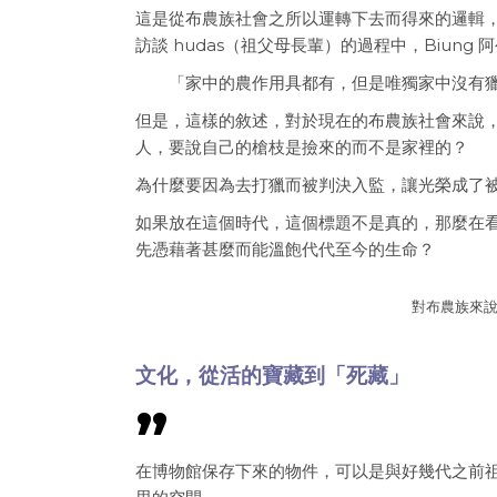
這是從布農族社會之所以運轉下去而得來的邏輯
訪談 hudas（祖父母長輩）的過程中，Biung 阿公
「家中的農作用具都有，但是唯獨家中沒有獵槍的
但是，這樣的敘述，對於現在的布農族社會來說
人，要說自己的槍枝是撿來的而不是家裡的？
為什麼要因為去打獵而被判決入監，讓光榮成了
如果放在這個時代，這個標題不是真的，那麼在
先憑藉著甚麼而能溫飽代代至今的生命？
對布農族來
文化，從活的寶藏到「死藏」
在博物館保存下來的物件，可以是與好幾代之前