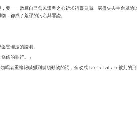
現，要一一數算自己曾以謙卑之心祈求祖靈賞賜、窮盡失去生命風險
獵物，都成了荒謬的污名與罪證。
彈藥管理法的證明。
一條條的罪行。」
跟著領唱者重複報喊獵到幾頭動物的詞，全改成 tama Talum 被判的