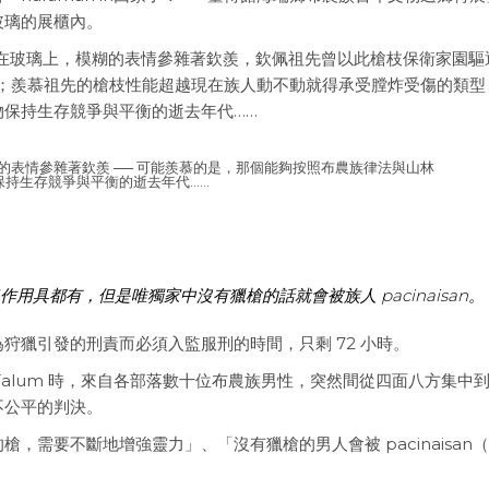
玻璃的展櫃內。
映現在玻璃上，模糊的表情參雜著欽羨，欽佩祖先曾以此槍枝保衛家園驅
家人；羨慕祖先的槍枝性能超越現在族人動不動就得承受膛炸受傷的類型
保持生存競爭與平衡的逝去年代……
模糊的表情參雜著欽羨 ── 可能羨慕的是，那個能夠按照布農族律法與山林
保持生存競爭與平衡的逝去年代……
作用具都有，但是唯獨家中沒有獵槍的話就會被族人 pacinaisan。
狩獵引發的刑責而必須入監服刑的時間，只剩 72 小時。
 Talum 時，來自各部落數十位布農族男性，突然間從四面八方集中
不公平的判決。
，需要不斷地增強靈力」、「沒有獵槍的男人會被 pacinaisan