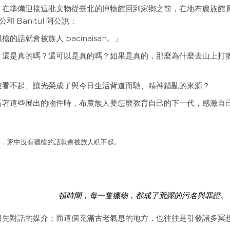
，在準備迎接這批文物從臺北的博物館回到家鄉之前，在地布農族館
和 Banitul 阿公說：
話就會被族人 pacinaisan。」
，還是真的嗎？還可以是真的嗎？如果是真的，那麼為什麼去山上打
被看不起、讓光榮成了與今日生活背道而馳、精神錯亂的來源？
看著這些展出的物件時，布農族人要怎麼教育自己的下一代，感激自
說，家中沒有獵槍的話就會被族人瞧不起。
頓時間，每一隻獵物，都成了荒謬的污名與罪證。
祖先對話的媒介；而這個充滿古老氣息的地方，也往往是引發諸多冥