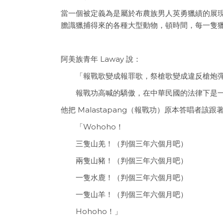
當一個被定義為是屬於布農族男人英勇獵績的展
膽識獵捕得來的各種大型動物，頓時間，每一隻
阿美族青年 Laway 說：
「報戰歌變成報罪歌，祭槍歌變成違反槍炮
報戰功高喊的驕傲，在中華民國的法律下是
他把 Malastapang（報戰功）原本答唱者該
「Wohoho！
三隻山羌！（判個三年六個月吧）
兩隻山豬！（判個三年六個月吧）
一隻水鹿！（判個三年六個月吧）
一隻山羊！（判個三年六個月吧）
Hohoho！」