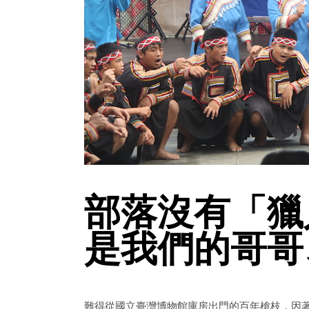
部落沒有「獵
是我們的哥哥
難得從國立臺灣博物館庫房出門的百年槍枝，因著「k