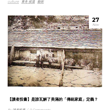
culture
東冬.侯溫
藝術
27
Nov
【讀者投書】是誰瓦解了美滿的「傳統家庭」定義？
By 讀者投書
/
0 Comments