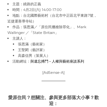
主題：繞路的正義
時間：4月2日(六) 14:00-17:00
地點：台北國際藝術村（台北市中正區北平東路7號，
近捷運善導寺站）
作品：張恩滿／「原住民獵槍除罪化」、Mark
Wallinger ／「State Britain」
主講人：
張恩滿（藝術家）
王聖閎（藝評家）
高森信男（策展人）
活動網址：
與遺忘搏鬥－人權與藝術座談系列
[AdSense-A]
愛原住民？想關注、參與更多部落大小事？歡
迎：