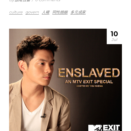
culture
govern
人權
同性婚姻
多元成家
10
Jul