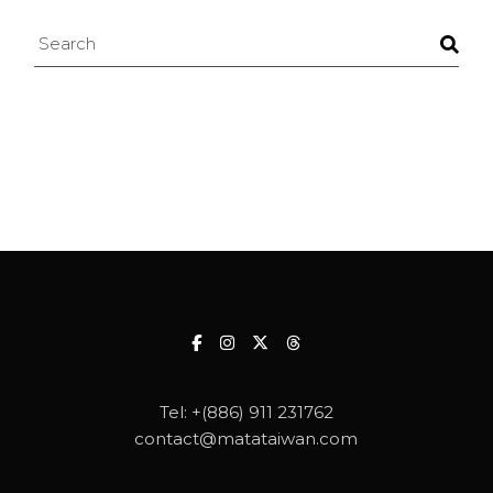
Search
Tel:
+(886) 911 231762
contact@matataiwan.com