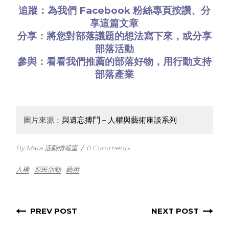
追蹤：為我們
Facebook 粉絲專頁
按讚、分
享這篇文章
分享：將您對部落議題的想法
寫下來
，或
分享
部落活動
參與：看看
我們推薦的部落好物
，用行動支持
部落產業
圖片來源：
與遺忘搏鬥－人權與藝術座談系列
By Mata 活動情報室
/
0 Comments
人權
原民活動
藝術
PREV POST
NEXT POST