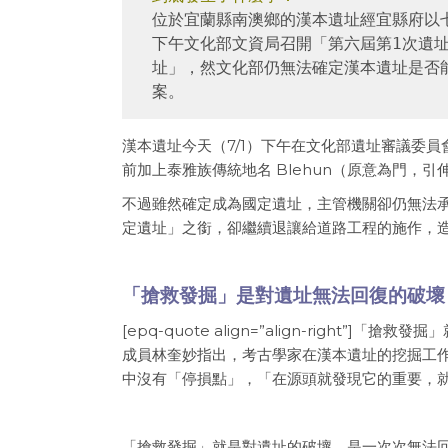
位於宜蘭縣南澳鄉的漢本遺址經宜縣府以
下午
文化部文資局
召開「第六屆第1次遺址
址」，然文化部仍無法確定漢本遺址是否
案。
漢本遺址今天（7/1）下午在文化部遺址審議委
前加上泰雅族傳統地名 Blehun（原意為門，
不過雖然確定成為國定遺址，主管機關卻仍無法
定遺址」之銜，卻繼續退讓給道路工程的施作，
「搶救發掘」是對遺址無法回復的破壞
[epq-quote align=”align-right”
成員林奎妙指出，考古學家在漢本遺址的挖掘工
中沒有「停損點」，「在源頭就發現它的重要，
「搶救發掘」就是對遺址的破壞，是一次次無法