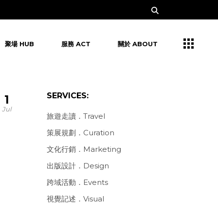
聚場 HUB
服務 ACT
關於 ABOUT
SERVICES:
1
Jul
旅遊走讀．Travel
策展規劃．Curation
文化行銷．Marketing
出版設計．Design
跨域活動．Events
視覺記述．Visual