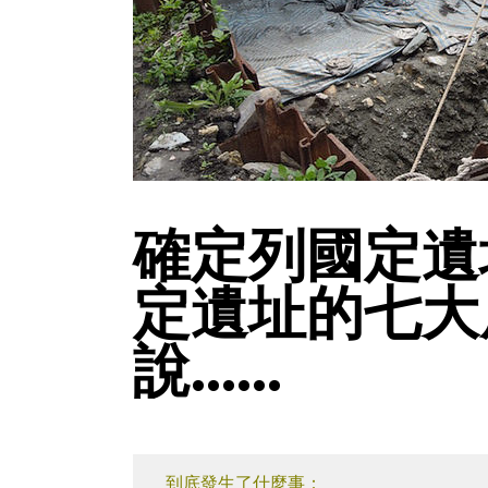
確定列國定遺
定遺址的七大
說……
到底發生了什麼事：