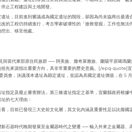
，停止工程建設與土地開發。
定遺址，目前進到審議成為國定遺址的階段，卻因為尚未協商出最適
花改的工程仍持續進行，考古學家破壞性的「搶救發掘」工作也無法
物挖出、移至他處。
t”]出土遺物也顯見與當代東部原住民族群 ── 阿美族、撒奇萊雅族、蘭陽平原噶瑪
先來源指出重要方向，具非常重要的歷史意義。[/epq-quote]
審議委員會，決議漢本遺址為縣定遺址，並認為具國定遺址價值，在 5 月 
遺址指定及廢止審查辦法」第三條遺址指定之基準，宜蘭縣政府根據
遺址的七大理由：
來看，目前已發現三大史前文化層，其文化內涵及重要性足以比擬國
新石器時代晚期發展至金屬器時代之變遷 ── 輸入外來之金屬器、