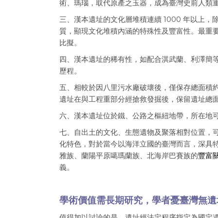
術、瑪瑙，取代原產之玉器，成為臺灣史前人類
三、漢本遺址的文化層堆積連續 1000 年以
質，顯現文化堆積內涵的特殊性及豐富性。最重
比擬。
四、漢本遺址的稀有性，如配合淇武蘭、利澤簡
歷程。
五、相較於因八里污水廠破壞後，僅保存總面積約
遺址在與工程重部分經搶救發掘後，保留遺址總面
六、漢本遺址位於鐵、公路之樞紐地帶，所在地
七、自出土的文化、生態遺物及聚落相對位置，
化特色，對於當今以海洋立國的臺灣而言，深具特
雅族、蘭陽平原噶瑪蘭族、北海岸巴賽族的
豐富
義。
學術價值需長期研究，學者憂臺灣無遺
值得加以討論的是，遺址經法定程序指定為國定