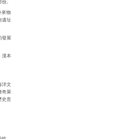
部份。
外來物
南遺址
的發展
，漢本
海洋文
撒奇萊
歷史意
義性、