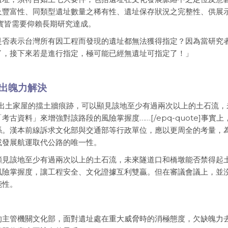
及豐富性、同類型遺址數量之稀有性、遺址保存狀況之完整性、供展
實皆需要仰賴長期研究達成。
是否表示台灣所有因工程而發現的遺址都無法獲得指定？因為當研究
了，接下來若是進行指定，極可能已經無遺址可指定了！」
出魄力解決
t”]從遺址地層和出土家屋的擋土牆痕跡，可以顯見該地至少有過兩次以上的土石流
資料」來增強對該路段的風險掌握度……[/epq-quote]事實上
係。漢本前線訴求文化部與交通部等行政單位，應以更周全的考量，
或發展航運取代公路的唯一性。
顯見該地至少有過兩次以上的土石流，未來隧道口和橋墩能否禁得起
風險掌握度，讓工程安全、文化證據互利雙贏。但在審議會議上，並
能性。
的主管機關文化部，面對遺址處在重大威脅時的消極態度，欠缺魄力