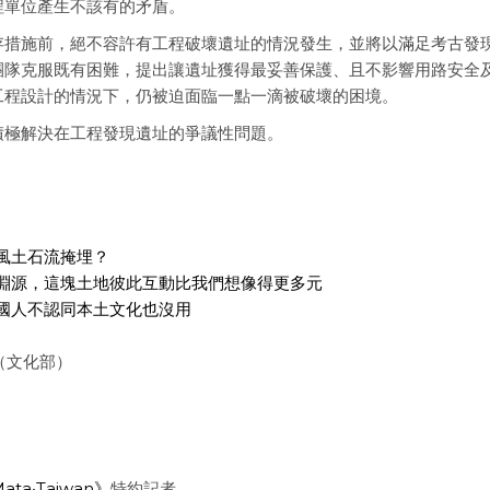
程單位產生不該有的矛盾。
存措施前，絕不容許有工程破壞遺址的情況發生，並將以滿足考古發
團隊克服既有困難，提出讓遺址獲得最妥善保護、且不影響用路安全
工程設計的情況下，仍被迫面臨一點一滴被破壞的困境。
積極解決在工程發現遺址的爭議性問題。
風土石流掩埋？
淵源，這塊土地彼此互動比我們想像得更多元
國人不認同本土文化也沒用
（文化部）
ata‧Taiwan》
特約記者。