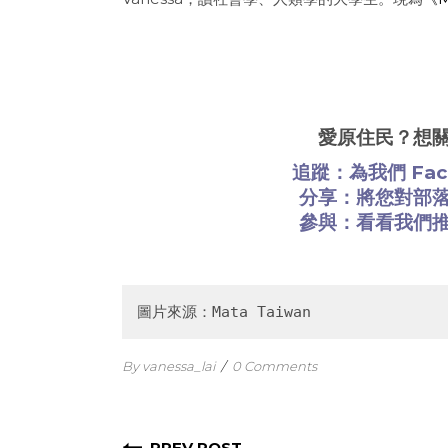
愛原住民？想
追蹤：為我們
Fa
分享：將您對部
參與：看看
我們
圖片來源：Mata Taiwan
By vanessa_lai
/
0 Comments
PREV POST