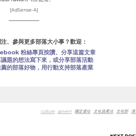
[AdSense-A]
關注、參與更多部落大小事？歡迎：
cebook 粉絲專頁
按讚、分享這篇文章
落議題的想法
寫下來
，或
分享部落活動
推薦的部落好物
，用行動支持部落產業
culture
govern
國定遺址
文化資產法
文化部
漢
NEXT POS