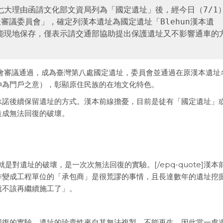
七大理由函請文化部文資局
列為「國定遺址」後，經今日（7/1
審議委員會」，確定列漢本遺址為國定遺址「Blehun漢本遺
能現地保存，僅表示請交通部協助提出保護遺址又不影響通車的
員會審議通過，成為臺灣第八處國定遺址，委員會並通過在原漢本遺址
引伸為門戶之意），彰顯原住民族的在地文化特色。
承諾後續保留遺址的方式。漢本前線擔憂，目前是徒有「國定遺址」
造成無法回復的破壞。
]「搶救發掘」就是對遺址的破壞，是一次次無法回復的實驗。[/epq-quote]漢
作變成工程單位的「承包商」是很荒謬的事情，且長達數年的遺址挖
就不該再繼續施工了」。
回復的實驗。遺址的珍貴性來自其無法複製、不能再生，因此當一處