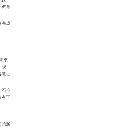
示教育
者完成
，未來
，現
為遺址
土石崩
沒有正
去負起