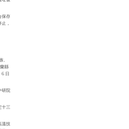
合保存
停止，
蘭族、
宜蘭縣
6 日
中研院
定十三
高溫技