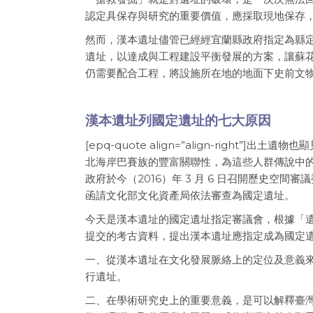
認定具保存與研究的重要價值，應採取現地保存
然而，漢本遺址儘管已經經宜蘭縣政府指定為縣
遺址，以達成與工程建設平衡發展的方案，讓蘇
仍需要配合工程，將設施所在地的地面下史前文
漢本遺址列國定遺址的七大原因
[epq-quote align=”align-righ
北海岸巴賽族的豐富關聯性，為這些人群傳說中的祖
政府於今（2016）年 3 月 6 日召開歷史空間
函請文化部文化資產局依法審查為國定遺址。
今天是漢本遺址的國定遺址指定審議會，根據「
提交的考古資料，提出漢本遺址應指定成為國定
一、從漢本遺址在文化發展脈絡上的定位及意義
行遺址。
二、在學術研究史上的重要意義，是可以解釋臺灣