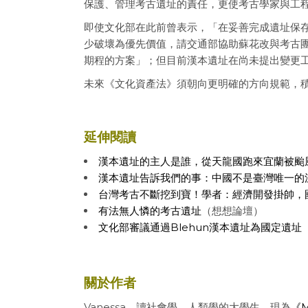
保護、管理考古遺址的責任，更使考古學家與工
即使文化部在此前曾表示，「在妥善完成遺址保
少破壞為優先價值，請交通部協助蘇花改與考古
期程的方案」；但目前漢本遺址在尚未提出變更
未來《文化資產法》須朝向更明確的方向規範，
延伸閱讀
漢本遺址的主人是誰，從天龍國跑來宜蘭被颱
漢本遺址告訴我們的事：中國不是臺灣唯一的
台灣考古不斷挖到寶！學者：經濟開發掛帥，
有法無人憐的考古遺址
（想想論壇）
文化部審議通過Blehun漢本遺址為國定遺址
關於作者
Vanessa，
讀社會學、人類學的大學生。現為
《M