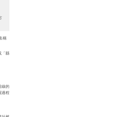
）
方
名稱
或「縣
本前線的
掘過程
遺址被