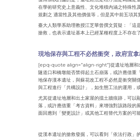
在學術研究史上意義性、文化堆積內涵之特殊性
規劃之 適當性及其他價值等，但是其中前五項其
臺大人類學系助理教授江芝華曾撰文質疑：「這
搶救，也表示遺址基本上已經某種程度上不存在
現地保存與工程不必然衝突，政府宜拿
[epq-quote align=”align-righ
隧道口和橋墩能否禁得起土石崩落，或許應借重「考古
地保存漢本遺址，與蘇花改工程不必然是衝突關
與工程進行「共構設計」，如生態工法的運用，
尤其從遺址地層和出土家屋的擋土牆痕跡，可以
落，或許應借重「考古資料」來增強對該路段的
面回應到「變更設計」或其他工程替代方案的可
從漢本遺址的搶救發掘，可以看到「依法行政」