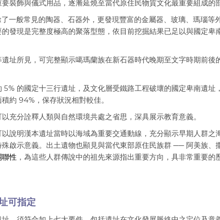
重要裝飾與儀式用品，逐漸延燒至當代原住民物質文化最重要組成的
上，除了一般常見的陶器、石器外，更發現豐富的金屬器、玻璃、瑪瑙等
要的發現是完整度極高的聚落型態，依目前挖掘結果已足以與國定卑
等遺址所見，可完整顯示噶瑪蘭族在新石器時代晚期至文字時期前後
 5% 的國定十三行遺址，及文化層受鐵路工程破壞的國定卑南遺址
積約 94%，保存狀況相對較佳。
可以充分詮釋人類與自然環境共處之省思，深具展示教育意義。
可以說明漢本遺址當時以海域為重要交通動線，充分顯示早期人群之
殊啟示意義。出土遺物也顯見與當代東部原住民族群 ── 阿美族、
關聯性
，為這些人群傳說中的祖先來源指出重要方向，具非常重要的
址可指定
遺址，須符合如上七大要件，包括遺址在文化發展脈絡中之定位及意