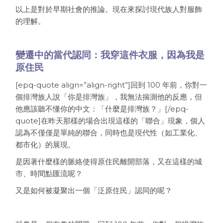
以上是對於早期社會的推論。現在來探討現代族人對服飾
的理解。
變遷中的當代認同：我穿這件衣服，因為我是
原住民
[epq-quote align=”align-right”]回到 100 年前，你對一
個排灣族人說「你是排灣族」，我無法揣測他的反應，但
他應該聽不懂你的中文：「什麼是排灣族？」[/epq-
quote]在昨天那樣的場合出現這樣的「聯合」現象，個人
認為不僅僅是單純的聯合，同時也是現代性（如工業化、
都市化）的展現。
是因著什麼樣的脈絡使得原住民離開部落，又在這樣的城
市、時間點匯流呢？
又是如何被凝聚出一個「泛原住民」認同的呢？