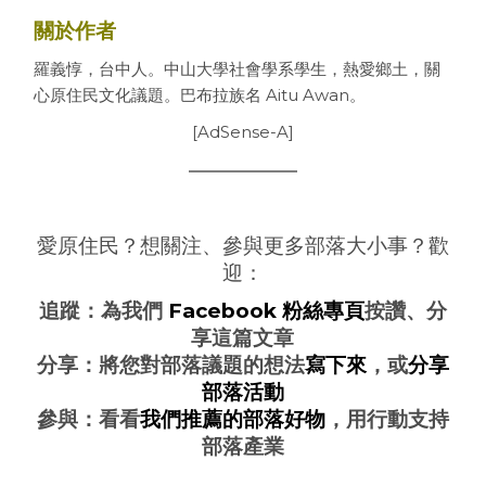
關於作者
羅義惇，台中人。中山大學社會學系學生，熱愛鄉土，關
心原住民文化議題。巴布拉族名 Aitu Awan。
[AdSense-A]
愛原住民？想關注、參與更多部落大小事？歡
迎：
追蹤：為我們
Facebook 粉絲專頁
按讚、分
享這篇文章
分享：將您對部落議題的想法
寫下來
，或
分享
部落活動
參與：看看
我們推薦的部落好物
，用行動支持
部落產業