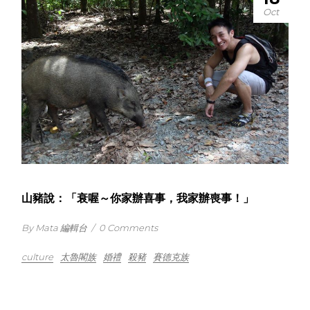
Oct
山豬說：「衰喔～你家辦喜事，我家辦喪事！」
By Mata 編輯台
/
0 Comments
culture
太魯閣族
婚禮
殺豬
賽德克族