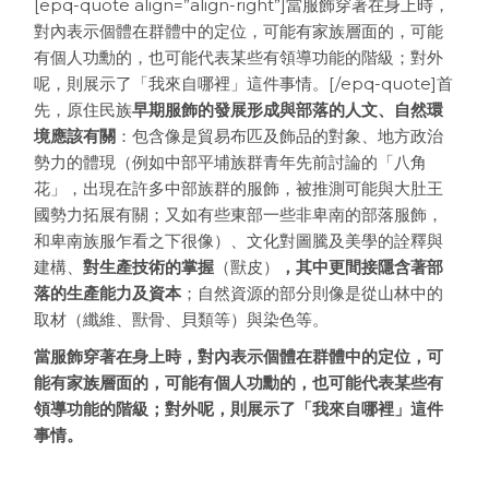
[epq-quote align=”align-right”]當服飾穿著在身上時，
對內表示個體在群體中的定位，可能有家族層面的，可能
有個人功勳的，也可能代表某些有領導功能的階級；對外
呢，則展示了「我來自哪裡」這件事情。[/epq-quote]首
先，原住民族
早期服飾的發展形成與部落的人文、自然環
境應該有關
：包含像是貿易布匹及飾品的對象、地方政治
勢力的體現（例如中部平埔族群青年先前討論的「八角
花」，出現在許多中部族群的服飾，被推測可能與大肚王
國勢力拓展有關；又如有些東部一些非卑南的部落服飾，
和卑南族服乍看之下很像）、文化對圖騰及美學的詮釋與
建構、
對生產技術的掌握
（獸皮）
，其中更間接隱含著部
落的生產能力及資本
；自然資源的部分則像是從山林中的
取材（纖維、獸骨、貝類等）與染色等。
當服飾穿著在身上時，對內表示個體在群體中的定位，可
能有家族層面的，可能有個人功勳的，也可能代表某些有
領導功能的階級；對外呢，則展示了「我來自哪裡」這件
事情。