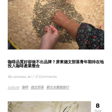
咖啡品質好卻做不出品牌？屏東德文部落青年期待在地
投入咖啡產業整合
By vanessa_lai
/
0 Comments
culture
咖啡
德文部落
都古夫樂微旅行
8
Aug