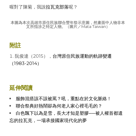
喔對了陳菊，我說
拉瓦克部落
呢？
本圖為本次高雄市原住民族聯合豐年祭示意圖，然畫面中人物非本
文所指涉之特定人物。（圖片／Mata Taiwan）
附註
阮俊達（2015），
台灣原住民族運動的軌跡變遷
（1983-2014）
延伸閱讀
服飾混搭該不該被罵？吼，重點在於文化脈絡！
聯合祭典好熱鬧卻為何老人家心裡毛毛的？
白色飄下以為是雪，長大才知是塑膠──被人權首都遺
忘的拉瓦克，一場承接國家現代化的夢