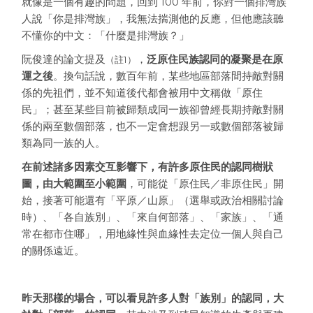
就像是一個有趣的問題，回到 100 年前，你對一個排灣族
人說「你是排灣族」，我無法揣測他的反應，但他應該聽
不懂你的中文：「什麼是排灣族？」
阮俊達的論文提及
，
泛原住民族認同的凝聚是在原
（註1）
運之後
。換句話說，數百年前，某些地區部落間持敵對關
係的先祖們，並不知道後代都會被用中文稱做「原住
民」；甚至某些目前被歸類成同一族卻曾經長期持敵對關
係的兩至數個部落，也不一定會想跟另一或數個部落被歸
類為同一族的人。
在前述諸多因素交互影響下，有許多原住民的認同樹狀
圖，由大範圍至小範圍
，可能從「原住民／非原住民」開
始，接著可能還有「平原／山原」（選舉或政治相關討論
時）、「各自族別」、「來自何部落」、「家族」、「通
常在都市住哪」，用地緣性與血緣性去定位一個人與自己
的關係遠近。
昨天那樣的場合，可以看見許多人對「族別」的認同，大