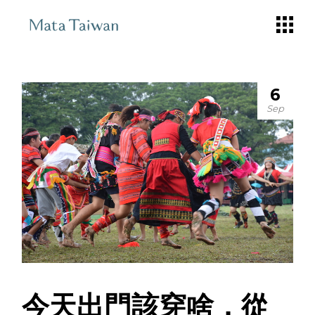
Skip
to
the
content
6
Sep
今天出門該穿啥，從