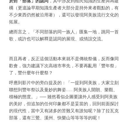
於對「部落」的認同
，其中涉及到殖民知識的生產與再建
構（更遑論早期知識生產者大部分是持外來者觀點的，有
不少東西仍然被沿用著），還可以發現阿美族流行文化的
拓展。
總而言之，「不同部落的同一族人」匯集一地，跳同一首
歌，或許也可以解釋是認同的展現、或情誼交流。
而且再者，反正這個活動本來就不是傳統祭儀，反而像同
歡會，強力建議下次高雄市率先，不要再亂用「豐年祭」
了，豐什麼年什麼祭？
呼應到影片中的旁白提及的：「一提到阿美族，大家立刻
聯想到豐年祭以及曼妙的舞姿…… 阿美族人開朗、樂觀、
積極的態度。」── 雖然看似企圖要讓外人感受到阿美族
的美好，但追加的任何印象都不是妥當的，回到前面探討
的現代性，當中又有諸多的苦難又有誰知呢？除了拉瓦克
部落，還有三鶯、溪州、快樂山等等等等的呢！