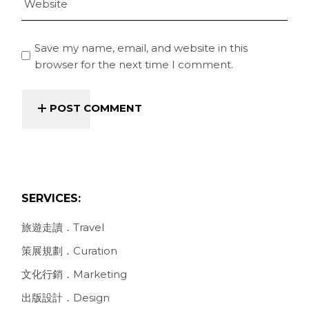
Save my name, email, and website in this
browser for the next time I comment.
POST COMMENT
SERVICES:
旅遊走讀．Travel
策展規劃．Curation
文化行銷．Marketing
出版設計．Design