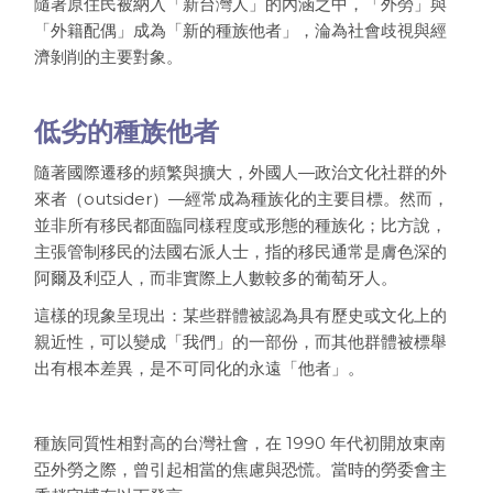
隨著原住民被納入「新台灣人」的內涵之中，「外勞」與
「外籍配偶」成為「新的種族他者」，淪為社會歧視與經
濟剝削的主要對象。
低劣的種族他者
隨著國際遷移的頻繁與擴大，外國人—政治文化社群的外
來者（outsider）—經常成為種族化的主要目標。然而，
並非所有移民都面臨同樣程度或形態的種族化；比方說，
主張管制移民的法國右派人士，指的移民通常是膚色深的
阿爾及利亞人，而非實際上人數較多的葡萄牙人。
這樣的現象呈現出：某些群體被認為具有歷史或文化上的
親近性，可以變成「我們」的一部份，而其他群體被標舉
出有根本差異，是不可同化的永遠「他者」。
種族同質性相對高的台灣社會，在 1990 年代初開放東南
亞外勞之際，曾引起相當的焦慮與恐慌。當時的勞委會主