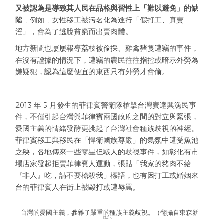
又被認為是導致其人民在品格與習性上「難以避免」的缺
陷
，例如，女性移工被污名化為進行「假打工、真賣
淫」，會為了逃脫貧窮而出賣肉體。
地方新聞也屢屢報導荔枝被偷採、雞禽豬隻遭竊的事件，
在沒有證據的情況下，遭竊的農民往往指控或暗示外勞為
嫌疑犯，認為這麼便宜的東西只有外勞才會偷。
2013 年 5 月發生的菲律賓警衛隊槍擊台灣廣達興漁民事
件，不僅引起台灣與菲律賓兩國政府之間的對立與緊張，
愛國主義的情緒發酵更挑起了台灣社會種族歧視的神經。
菲律賓移工與移民在「悍衛國族尊嚴」的氣氛中遭受魚池
之殃，各地傳來一些零星但駭人的歧視事件，如彰化有市
場店家發起拒賣菲律賓人運動，張貼「我家的豬肉不給
『非人』吃，請不要槍殺我」標語，也有因打工或婚姻來
台的菲律賓人在街上被毆打或遭辱罵。
台灣的愛國主義，參雜了嚴重的種族主義歧視。（翻攝自東森新
聞）