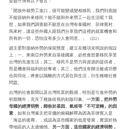
委趙守博有以下發言：
「開放外籍勞工進口，很可能變成變相移民，我們到底能
不能容納外來移民？能不能和外來勞工一起生活呢？我
想，如果我們調查願不願意在台灣有泰國村、菲律賓村、
馬來村，讓這些外國人跟我們分享我們這裡的就業機會和
所有的一切，恐怕沒有多少人會同意。」
（註2）
趙主委對接納外勞的保留態度，建立在幾項未明說的假設
上：一、東南亞外勞來自落後國家，必然會想要移民享受
台灣的先進生活；其二、移民不是勞力與資源的提供者，
而是機會與福利的掠奪者；其三，他們沒有辦法被成功整
合與同化，將會以隔離的方式居住與生活，衍生種種社會
問題。
台灣的社會新聞以及台灣民眾的觀感，特別是引進外勞的
初期幾年，充斥了種族歧視的刻版印象。
一方面，把外勞
母國的經濟弱勢，歸咎於基因、氣候等「不可逆轉」的因
素
，如有台灣雇主把菲傭的偷竊解釋為因為菲律賓人是
「海盜的後裔」，或認為這些國家的低度發展，實源於熱
帶地區的人太過懶惰。
另一方面，這些國家的經濟弱勢，