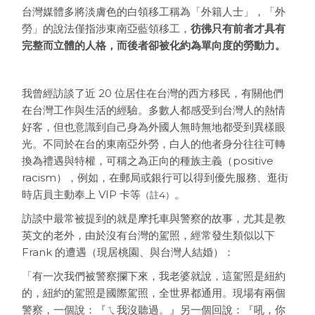
台灣媒體多將淡膚色的白領移工稱為「外籍人士」，「外
勞」的說法僅指涉東南亞藍領移工，
彷彿只有前者才具有
完整而立體的人格，而後者卻被化約為單向度的勞動力。
我曾經訪談了近 20 位居住在台灣的西方移民，有關他們
在台灣工作與生活的經驗。多數人都感受到台灣人的熱情
好客，但也意識到自己身為外國人無時無地都受到異樣眼
光。不同於在台的東南亞外勞，白人的他者身分往往可轉
換為禮遇與特權，可稱之為正向的種族主義（positive
racism），例如，在郵局或銀行可以得到優先服務、逛街
時店員主動奉上 VIP 卡等
。
（註4）
訪談中最常被提到的就是摩托車與警察的故事，尤其是教
英文的老外，由於沒有台灣的駕照，經常發生類似以下
Frank 的遭遇（現居桃園、與台灣人結婚）：
「有一次我們被警察攔下來，我老婆就說，這駕照是紐約
的，紐約的駕照是國際駕照，全世界都通用。現場有兩個
警察，一個說：『ㄟ我沒聽過。』另一個回說：『吼，你