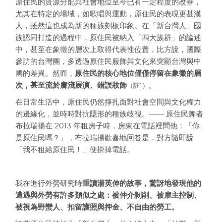
原住民的資源分配與社會地位至今已有一定程度的改善，
尤其在特定的場域，如歌唱與運動，原住民的表現更甚漢
人，雖然這也成為新的種族刻板印象。在「新台灣人」國
族認同打造的過程中，原住民被納入「四大族群」的論述
中，甚至在象徵的層次上取得代表性位置，比方說，國際
參訪的台灣團，多透過原住民服飾與文化來突顯台灣與中
國的差異。然而，
原住民的核心地位僅僅停留在象徵的層
次，甚至流於膚淺展演、錯誤妝飾
。
（註1）
在日常生活中，原住民仍然掙扎面對社會空間與文化權力
的邊緣化，並時時對抗隱形的種族歧視。—— 原住民舞者
布拉瑞揚在 2013 年租房子時，房東在電話裡問他：「你
是原住民嗎？」，布拉瑞揚歡喜地回答是，對方隨即說
「我不租給原住民！」便掛掉電話。
我在進行外勞研究時
重讀湯英伸的故事，驚訝地發現他的
遭遇與外勞有許多類似之處：被仲介剝削、被雇主控制、
被視為野蠻人、扣留護照與押金、不自由的勞工。