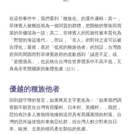
在這些事件中，我們看到「種族化」的運作邏輯：其一，
菲律賓人被概括視為一個同質的群體，把開槍的警衛與買
菜的菲傭混為一談；其二，菲律賓人的民族性被本質化為
「野蠻的海盜後代」，所以，「非人」的對待之道可以被
合理化；最後，基於「低劣的種族他者」的預設，台灣政
府與民間因而對菲律賓政府的道歉感到「誠意不足」或
「姿態過高」，也反映出台灣在世界體系中不高不低，又
身為非常態國家的集體焦慮
。
（註3）
優越的種族他者
回到趙守博的發言，如果將其文字更改為：「如果我們調
查願不願意在台灣有荷蘭村、日本村、美國村」，我想，
恐怕有許多人會熱情地擁抱這些具有異國風情的村落。台
灣的恐外論述指向東南亞社群，但台灣人鮮少對來自日
本、歐洲、北美的移民產生類似的焦慮。