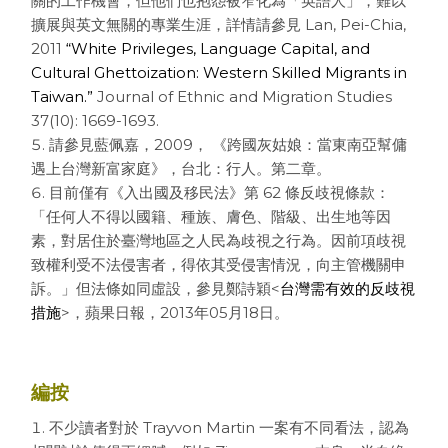
關的工作機會，但他們也抱怨被窄化為「英語人」，難以
擴展與英文無關的專業生涯，詳情請參見 Lan, Pei-Chia,
2011
“White Privileges, Language Capital, and
Cultural Ghettoization: Western Skilled Migrants in
Taiwan.”
Journal of Ethnic and Migration Studies
37(10): 1669-1693.
請參見藍佩嘉，2009， 《跨國灰姑娘：當東南亞幫傭
遇上台灣新富家庭》，台北：行人。第二章。
目前僅有《入出國及移民法》第 62 條反歧視條款：
「任何人不得以國籍、種族、膚色、階級、出生地等因
素，對居住於臺灣地區之人民為歧視之行為。因前項歧視
致權利受不法侵害者，得依其受侵害情況，向主管機關申
訴。」但法條如同虛設，參見鄭詩穎<
台灣需有效的反歧視
措施
>，蘋果日報，2013年05月18日。
編按
不少讀者對於 Trayvon Martin 一案有不同看法，認為