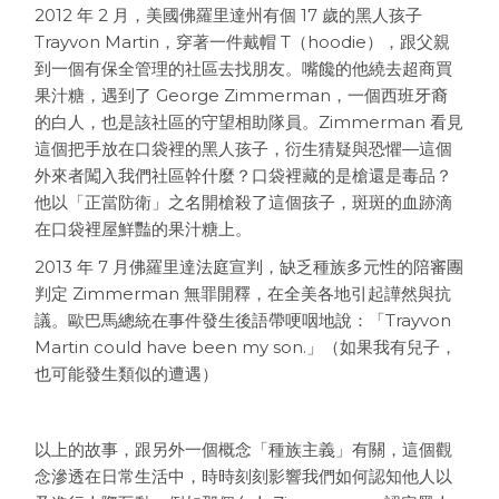
2012 年 2 月，美國佛羅里達州有個 17 歲的黑人孩子
Trayvon Martin，穿著一件戴帽 T（hoodie），跟父親
到一個有保全管理的社區去找朋友。嘴饞的他繞去超商買
果汁糖，遇到了 George Zimmerman，一個西班牙裔
的白人，也是該社區的守望相助隊員。Zimmerman 看見
這個把手放在口袋裡的黑人孩子，衍生猜疑與恐懼—這個
外來者闖入我們社區幹什麼？口袋裡藏的是槍還是毒品？
他以「正當防衛」之名開槍殺了這個孩子，斑斑的血跡滴
在口袋裡屋鮮豔的果汁糖上。
2013 年 7 月佛羅里達法庭宣判，缺乏種族多元性的陪審團
判定 Zimmerman 無罪開釋，在全美各地引起譁然與抗
議。歐巴馬總統在事件發生後語帶哽咽地說：「Trayvon
Martin could have been my son.」（如果我有兒子，
也可能發生類似的遭遇）
以上的故事，跟另外一個概念「種族主義」有關，這個觀
念滲透在日常生活中，時時刻刻影響我們如何認知他人以