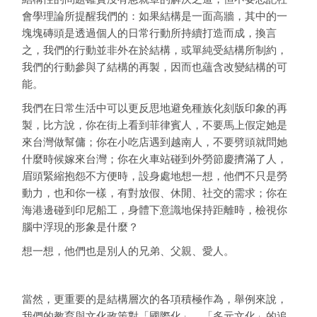
會學理論所提醒我們的：如果結構是一面高牆，其中的一
塊塊磚頭是透過個人的日常行動所持續打造而成，換言
之，我們的行動並非外在於結構，或單純受結構所制約，
我們的行動參與了結構的再製，因而也蘊含改變結構的可
能。
我們在日常生活中可以更反思地避免種族化刻版印象的再
製，比方說，你在街上看到菲律賓人，不要馬上假定她是
來台灣做幫傭；你在小吃店遇到越南人，不要劈頭就問她
什麼時候嫁來台灣；你在火車站碰到外勞節慶擠滿了人，
眉頭緊縮抱怨不方便時，設身處地想一想，他們不只是勞
動力，也和你一樣，有對放假、休閒、社交的需求；你在
海港邊碰到印尼船工，身體下意識地保持距離時，檢視你
腦中浮現的形象是什麼？
想一想，他們也是別人的兄弟、父親、愛人。
當然，更重要的是結構層次的各項積極作為，舉例來說，
我們的教育與文化政策對「國際化」、「多元文化」的追