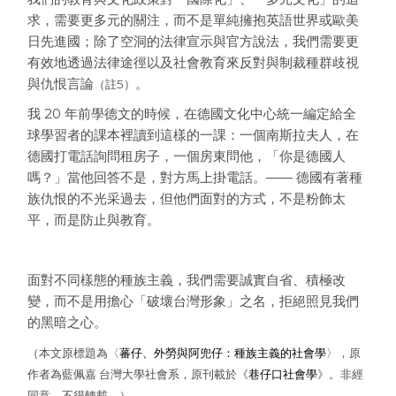
求，需要更多元的關注，而不是單純擁抱英語世界或歐美
日先進國；除了空洞的法律宣示與官方說法，我們需要更
有效地透過法律途徑以及社會教育來反對與制裁種群歧視
與仇恨言論
。
（註5）
我 20 年前學德文的時候，在德國文化中心統一編定給全
球學習者的課本裡讀到這樣的一課：一個南斯拉夫人，在
德國打電話詢問租房子，一個房東問他，「你是德國人
嗎？」當他回答不是，對方馬上掛電話。—— 德國有著種
族仇恨的不光采過去，但他們面對的方式，不是粉飾太
平，而是防止與教育。
面對不同樣態的種族主義，我們需要誠實自省、積極改
變，而不是用擔心「破壞台灣形象」之名，拒絕照見我們
的黑暗之心。
（本文原標題為〈
蕃仔、外勞與阿兜仔：種族主義的社會學
〉，原
作者為藍佩嘉 台灣大學社會系，原刊載於《
巷仔口社會學
》。非經
同意，不得轉載。）