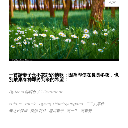
Apr
一首請妻子永不忘記的情歌：因為即使在長長冬夜，也
別放棄春神即將到來的希望！
By Mata 編輯台
/
1 Comment
culture
music
Uyongʉ Yata'uyungana
二二八事件
春之佐保姬
樂信·瓦旦
湯川春子
高一生
高春芳