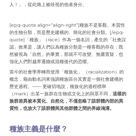
人！」，從此烙上被歧視的他者身分。
[epq-quote align=”align-right”]種族不是客觀、本質性
的生物分類，而是歷史建構的、簡化的社會分類。[/epq-
quote]「種族」（race）作為一個名詞，產生的「社會誤
認」效果是，讓人們以為種族分類是一種客觀的存在：既
然被視為「自然」的事實，那就不可改變、無庸置疑，也
強化人們對越界通婚或混種後代的恐懼。
當今的社會學界轉而使用「種族化」 （racialization）的
概念，藉由動名詞來強調種族區分其實是一個社會建構的
歷史過程。—— 更確切地說，種族化的過程標舉
（mark）出某一族群在生物或文化上的與眾不同，
這樣的
族群差異被本質化、自然化，不僅忽略了該群體內部的異
質性，也放大了該群體與其他群體之間的界線鴻溝。
種族主義是什麼？