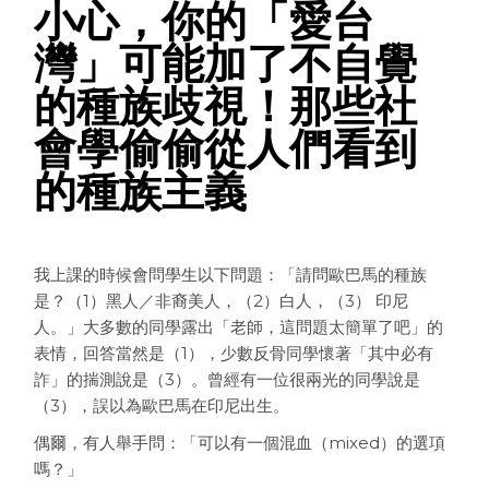
小心，你的「愛台
灣」可能加了不自覺
的種族歧視！那些社
會學偷偷從人們看到
的種族主義
我上課的時候會問學生以下問題：「請問歐巴馬的種族
是？（1）黑人／非裔美人，（2）白人，（3） 印尼
人。」大多數的同學露出「老師，這問題太簡單了吧」的
表情，回答當然是（1），少數反骨同學懷著「其中必有
詐」的揣測說是（3）。曾經有一位很兩光的同學說是
（3），誤以為歐巴馬在印尼出生。
偶爾，有人舉手問：「可以有一個混血（mixed）的選項
嗎？」