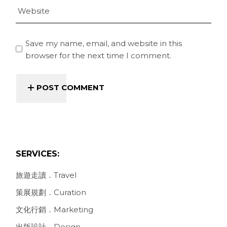
Save my name, email, and website in this
browser for the next time I comment.
POST COMMENT
SERVICES:
旅遊走讀．Travel
策展規劃．Curation
文化行銷．Marketing
出版設計．Design