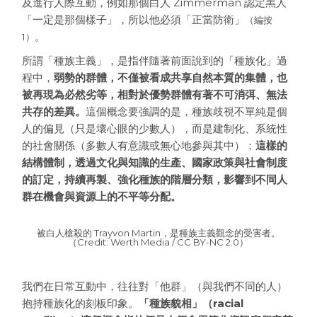
及進行人際互動，例如那個白人 Zimmerman 認定黑人
「一定是那個樣子」，所以他必須「正當防衛」
（編按
。
1）
所謂「種族主義」，是指伴隨著前面說到的「種族化」過
程中，
弱勢的群體，不僅被看成共享自然本質的集體，也
被再現為必然劣等，相對於優勢群體有著不可消弭、無法
共存的差異。
這個概念要強調的是，種族歧視不單純是個
人的偏見（只是壞心眼的少數人），而是建制化、系統性
的社會關係（多數人有意識或無心地參與其中）；
這樣的
結構體制，透過文化與知識的生產、國家政策與社會制度
的訂定，持續再製、強化種族的階層分類，影響到不同人
群在機會與資源上的不平等分配。
被白人槍殺的 Trayvon Martin，是種族主義觀念的受害者。
（Credit: Werth Media / CC BY-NC 2.0）
我們在日常互動中，往往對「他群」（與我們不同的人）
抱持種族化的刻板印象。
「種族貌相」（racial