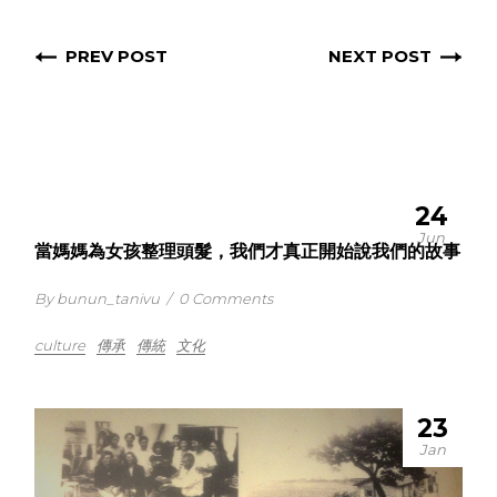
PREV POST
NEXT POST
24
Jun
當媽媽為女孩整理頭髮，我們才真正開始說我們的故事
By bunun_tanivu
/
0 Comments
culture
傳承
傳統
文化
23
Jan