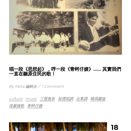
唱一段《思想起》，哼一段《青蚵仔嫂》…… 其實我們
一直在聽原住民的歌！
By Mata 編輯台
/
1 Comment
culture
music
三聲無奈
加禮宛調
台東調
噶瑪蘭族
採蕨猫歌
青蚵仔嫂
18