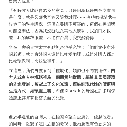
台灣的位置：
「有時候人比較會聽我的意見，只是因為我是白色皮膚還
是什麼，就是又讓我喜歡又讓我討厭⋯⋯ 有些教授請我去
跟他們的學生講課，這個在美國不可能的，這個在美國我
可能沒辦法，因為我沒辦法跟其他人競爭，我的口才很
差，我的解釋很差，不過在台灣，我突然變得⋯⋯」
坐在一旁的台灣太太有點無奈地補充說：「他們會指定外
國老師，就是看外國人還是比較愛地球，或是外國人都是
比較環保啊，比較愛和平。」
在這裡，我們再度看到「種族化」類似但不同的運作：
西
方人或白人被概括視為一個同質的群體，基於其母國經濟
的先進發展，被冠上了文化光環，連結到現代性的價值與
生活方式，如環境主義
，即便 Patrick 的母國在許多環保
議題上其實有相當負面的紀錄。
處於半邊陲的台灣人，在抬頭仰望白皮膚的「優越他者」
的同時，複製了殖民之眼的凝視，低頭蔑視膚色更深的