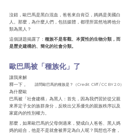
沒錯，歐巴馬是黑白混血，爸爸來自肯亞，媽媽是美國白
人。那麼，為什麼人們，包括媒體，都理所當然地將他分
類為黑人？
這個謎題揭露了：
種族不是客觀、本質性的生物分類，而
是歷史建構的、簡化的社會分類。
歐巴馬被「種族化」了
讓我來解
釋一下，
請問歐巴馬的種族是？（Credit: Cliff / CC BY 2.0）
為什麼歐
巴馬被「社會建構」為黑人：首先，因為我們習於從父親
來界定子女的族群身分，反映出父系優先的親族秩序以及
家庭內的性別權力。
那麼，如果歐巴馬的父母倒過來，變成白人爸爸、黑人媽
媽的組合，他是不是就會被界定為白人呢？我想也不會，