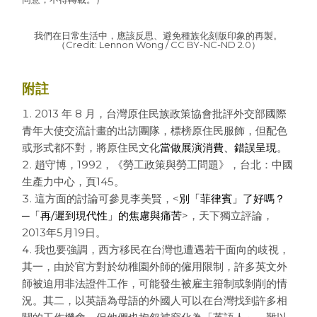
我們在日常生活中，應該反思、避免種族化刻版印象的再製。
（Credit: Lennon Wong / CC BY-NC-ND 2.0）
附註
2013 年 8 月，台灣原住民族政策協會批評外交部國際
青年大使交流計畫的出訪團隊，標榜原住民服飾，但配色
或形式都不對，將原住民文化
當做展演消費、錯誤呈現
。
趙守博，1992，《勞工政策與勞工問題》，台北：中國
生產力中心，頁145。
這方面的討論可參見李美賢，<
別「菲律賓」了好嗎？
─「再/遲到現代性」的焦慮與痛苦
>，天下獨立評論，
2013年5月19日。
我也要強調，西方移民在台灣也遭遇若干面向的歧視，
其一，由於官方對於幼稚園外師的僱用限制，許多英文外
師被迫用非法證件工作，可能發生被雇主箝制或剝削的情
況。其二，以英語為母語的外國人可以在台灣找到許多相