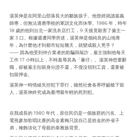
湯英伸是在阿里山部落長大的鄒族孩子。他曾經就讀嘉義
師專，但無法適應學校的軍訓文化而休學。1986 年，時年
18 歲的他到台北一家洗衣店打工，9 天後竟殺害了僱主一
家 3 口。根據週遭同學所述，湯英伸是個純良的山地青
年，為什麼他才到都市短短幾天，就變成殺人兇手？
—— 因為他受到仲介業者的欺騙與敲詐，雇主強制他每天
工作 17 小時以上，不時羞辱其為「蕃仔」。湯英伸想要辭
職，卻被雇主扣留身分證不還，不僅沒領到工資，還要被
扣留押金。
湯英伸一時情緒失控犯下罪行，雖然社會各界呼籲槍下留
人，湯英伸終究成為臺灣最年輕的死刑犯。
在我成長的 1980 年代，原住民仍是一個族群的污名。上
電視參加歌唱比賽的高金素梅只說自己是姓金的外省子
弟，掩飾淡化了母親的泰雅族背景。