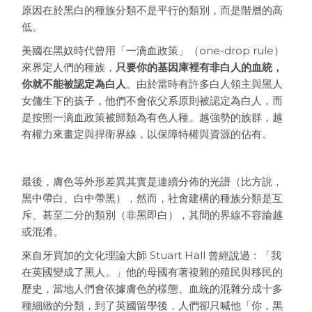
原因在於黑白的種族分類不是平行的類別，而是階層的高
低。
美國在黑奴時代曾用「一滴血政策」（one-drop rule）
來界定人們的種族，
只要你的基因庫裡有非白人的血統，
你就不能被認定為白人
。由於當時有許多白人領主與黑人
女傭生下的孩子，他們不會依父系原則被認定為白人，而
是按照一滴血政策被歸類為有色人種。越強勢的族群，越
有權力來畫定與捍衛界線，以保障特權與資源的佔有。
最後，膚色等外形差異其實是連續分佈的光譜（比方說，
黑中帶白、白中帶黑），然而，社會建構的種族分類是互
斥、甚至二分的類別（非黑即白），其間的界線不容踰越
或混淆。
來自牙買加的文化理論大師 Stuart Hall 曾經說過：「我
在英國變成了黑人。」他的母國有著複雜的殖民與移民的
歷史，當地人們會依據膚色的樣態、血統的混雜分成十多
種細緻的分類，到了英國留學後，人們卻只喊他「你，黑