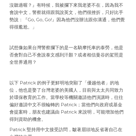
沒聽過喔？』有時候，我被攔下來我老婆不在，因為我不
會說中文，警察就得跟我說英文，他們很挫折，只好比手
勢說：『Go, Go, Go!』因為他們沒辦法跟你溝通，他們覺
得很尷尬。」
試想像如果台灣警察攔下的是一名騎摩托車的泰勞，他是
否會對自己不會說泰文感到汗顏？或者相信曼谷的駕照是
全世界通用？
以下 Patrick 的例子更鮮明地突顯了「優越他者」的地
位，他也是娶了台灣老婆的美國人，目前與太太共同致力
於環保教育的工作。當學校等機關邀請他們演講時，往往
偏好邀請中文不很輪轉的 Patrick；當他們向政府或基金
會提案時，朋友也建議由 Patrick 來說明，可能增加他們
得到資助的機會。
Patrick 堅持用中文接受訪問，皺著眉頭地反省著自己在