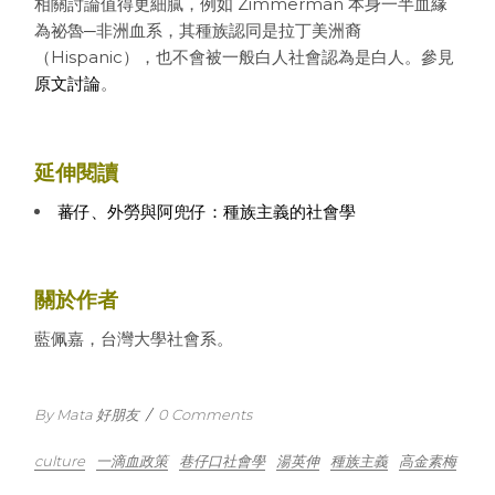
相關討論值得更細膩，例如 Zimmerman 本身一半血緣
為祕魯─非洲血系，其種族認同是拉丁美洲裔
（Hispanic），也不會被一般白人社會認為是白人。參見
原文討論
。
延伸閱讀
蕃仔、外勞與阿兜仔：種族主義的社會學
關於作者
藍佩嘉，台灣大學社會系。
By Mata 好朋友
/
0 Comments
culture
一滴血政策
巷仔口社會學
湯英伸
種族主義
高金素梅