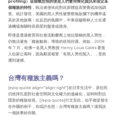
profiling）這個概念指的便是人們會用簡化資訊來假定某
個種族的特性
，執法者便依此對此群體提高警覺或加強調
查。統計發現，美國的黑人男性被警察無故攔下的機率遠
高於其他族裔；在反恐的氛圍中，中東或穆斯林人士在通
過機場海關時容易受到盤查或搜身。
即便是透過教育與社會流動攀爬上地位階梯的黑人男性，
仍無法避免「種族貌相」導致的歧視待遇。例如，2009
年 7 月，哈佛一名黑人男教授 Henry Louis Gates 要進
入自家公寓時，因為鄰居報警「有黑人男性闖入」，竟然
遭到逮捕。
台灣有種族主義嗎？
[epq-quote align=”align-right”]在日常生活中，原住民
仍然掙扎面對社會空間與文化權力的邊緣化，並時時對抗
隱形的種族歧視。[/epq-quote]行文至此，似乎都是發生
在外國的例子，你或許在想：台灣有種族主義嗎？讓我說
一個故事給你聽。