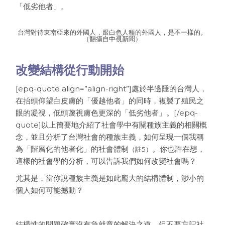
「低劣他者」。
台灣對待東南亞來的外國人，跟白色人種的外國人，是不一樣的。
（翻攝自中視新聞）
改變結構從行動開始
[epq-quote align=”align-right”]處於半邊陲的台灣人，
在抬頭仰望白皮膚的「優越他者」的同時，複製了殖民之
眼的凝視，低頭蔑視膚色更深的「低劣他者」。[/epq-
quote]以上簡要地介紹了社會學中有關種族主義的相關概
念，並且分析了台灣社會的種族主義，如何呈現一個我稱
為「階層化的他者化」的社會體制
。你也許在想，
（註5）
這樣的社會學的分析，可以告訴我們如何改變社會嗎？
尤其是，當你說種族主義是如此龐大的結構體制，渺小的
個人如何可能撼動？
結構性的問題確實沒有急就章的解決之道，但不要忘記社