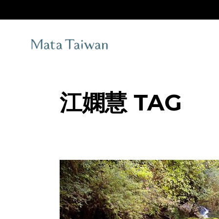
Skip
to
the
content
江嫻慧 TAG