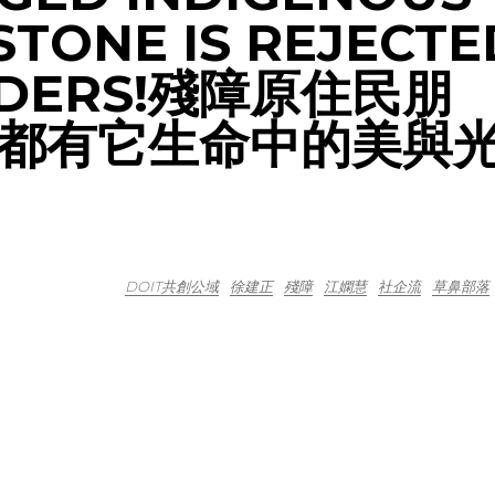
STONE IS REJECTE
ILDERS!殘障原住民朋
都有它生命中的美與
DOIT共創公域
徐建正
殘障
江嫻慧
社企流
草鼻部落