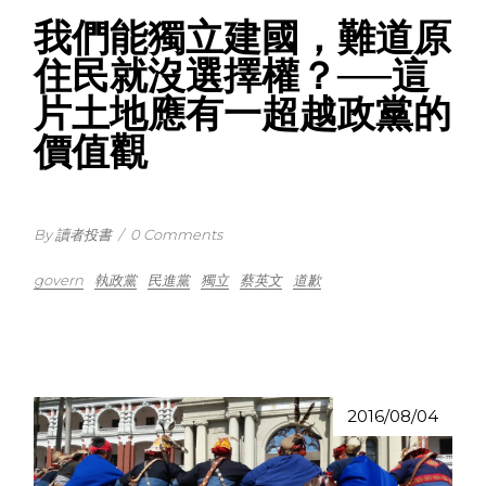
我們能獨立建國，難道原
住民就沒選擇權？──這
片土地應有一超越政黨的
價值觀
By 讀者投書
/
0 Comments
govern
執政黨
民進黨
獨立
蔡英文
道歉
2016/08/04