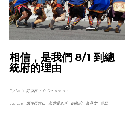
相信，是我們 8/1 到總
統府的理由
By Mata 好朋友
/
0 Comments
culture
原住民族日
新香蘭部落
總統府
蔡英文
道歉