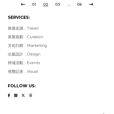
POSTS
01
02
03
…
06
PAGINATION
SERVICES:
旅遊走讀．Travel
策展規劃．Curation
文化行銷．Marketing
出版設計．Design
跨域活動．Events
視覺記述．Visual
FOLLOW US:
Search