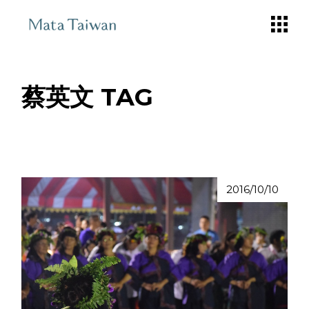
Skip
to
the
content
蔡英文 TAG
2016/10/10