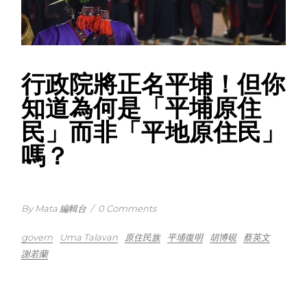
行政院將正名平埔！但你
知道為何是「平埔原住
民」而非「平地原住民」
嗎？
By Mata 編輯台
/
0 Comments
govern
Uma Talavan
原住民族
平埔復明
胡博硯
蔡英文
謝若蘭