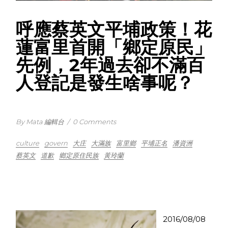
呼應蔡英文平埔政策！花
蓮富里首開「鄉定原民」
先例，2年過去卻不滿百
人登記是發生啥事呢？
By Mata 編輯台
/
0 Comments
culture
govern
大庄
大滿族
富里鄉
平埔正名
潘資洲
蔡英文
道歉
鄉定原住民族
黃玲蘭
2016/08/08