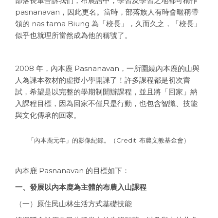
部落長輩告訴我們，布農語中，學習及學習之地都可稱作
pasnanavan，因此更名。當時，部落族人有時會暱稱帶
領的 nas tama Biung 為「校長」，久而久之，「校長」
似乎也就理所當然成為他的稱號了。
2008 年，內本鹿 Pasnanavan，一所圍繞內本鹿的山與
人為課本教材的虛擬小學開課了！許多課程都是初次嘗
試，希望是以完整的學期制開辦課程，並且將「回家」納
入課程目標，因為回家不僅只是行動，也包含智識、技能
與文化傳承的回家。
「內本鹿元年」的影像紀錄。（Credit: 布農文教基金會）
內本鹿 Pasnanavan 的目標如下：
一、發展以內本鹿為主體的布農入山課程
（一）原住民山林生活方式基礎技能