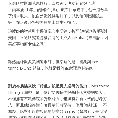
又到阿拉斯加荒原旅行，回國後，也立刻參與了這一年
「內本鹿 11 年」的回家行動。就在回家途中，他一路分享
了鑽木取火、以自然纖維揉製繩子，以及如何取製獸皮
等，在追蹤師學校習得的山野生活技巧。
追蹤師的智慧與丰采讓我心生嚮往，甚至曾衝動得想飛到
美國，不過終究還是被台灣的山與人 sikaka（布農語，因
美好事物而卡住之意）。
雖然無緣親炙美國追蹤師，但幸運的是，能夠與 nas
tama Biung 結緣，他就是我的布農潛近狼導師。
對於布農族來說「狩獵」該是男人必備的能力
，nas tama
Biung
是一位介於舊時代與新時代交替的獵人，
（編按2）
不僅擁有布農傳統的狩獵能力，也擁有著新世代的思考方
式，而且他始終謹守著長輩們所堅持，使用傳統陷阱、不
濫殺、絕對不趕盡殺絕的態度與 samu（禁忌）；長期浸
淫在山林與部落裡的他，因為能以熟稔的母語跟老人家對