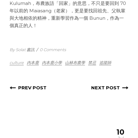
Kulumah，布農族語「回家」的意思，不只是要回到 70
年以前的 Maiasang（老家），更是要找回祖先、父執輩
與大地相依的精神，重新學習作為一個 Bunun，作為一
個真正的人！
By Solat 書訊
/
0 Comments
culture
內本鹿
內本鹿小學
山林布農學
禁忌
追蹤師
PREV POST
NEXT POST
10