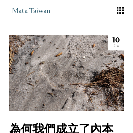
Skip
to
the
content
10
Jul
為何我們成立了內本