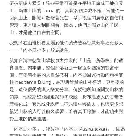
要被更多人看見！這些平常可能是在平地工廠或工地打零
工、喝維士比的 tama 們，其實各個深藏不露，當他們一
回到山上，眼裡即散發著光芒，舉手投足間展現的自信與
智慧，更是讓人刮目相看。因為，他們是屬於山的子民；
山，才是他們自在的空間。
我想將在山裡所看見屬於他們的光芒與智慧分享給更多人
——「內本鹿小學」於焉誕生。
就如台灣生態登山學校致力推動的「山是一所學校」的教
育理念。內本鹿，整個部落就是一處沒有圍牆的豐富學
園，有學習不盡的大自然教材，內本鹿回家行動的精神支
柱 nas tama Biung，是理所當然的山林導師，更重要的
是，這位優秀的獵人樂於分享、傳授他所知道關於山林的
知識，他也期望能如追蹤師學校般，將布農族人的古老智
慧轉化成一套系統化課程，不只讓年輕族人，也讓更多想
親近山林的人可以前來學習，唯有真正瞭解，才能萌生對
於土地的情感連結。
「內本鹿小學」，後改稱「內本鹿 Pasnanavan」，因為