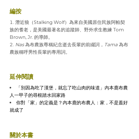
編按
潛近狼（Stalking Wolf）為來自美國原住民族阿帕契
族的耆老，是美國最著名的追蹤師、野外求生教練 Tom
Brown, Jr. 的導師。
Nas
為布農族尊稱紀念逝去長輩的前綴詞，
Tama
為布
農族稱呼男性長輩的專用詞。
延伸閱讀
「別因為吃了漢堡，就忘了吃山肉的味道」內本鹿布農
人一甲子的尋根踏水回家路
你對「家」的定義是？內本鹿的布農人：家，不是蓋好
就成了
關於本書