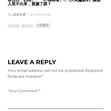
人笑不出來，賀歲了誰？
By 讀者投書
/
0 Comments
culture
govern
大尾鱸鰻2
LEAVE A REPLY
Your email address will not be published.
Required
fields are marked
*