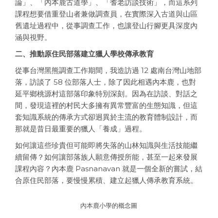
論」、「內本鹿古道學」、「耆老訪談技術」，而這系列
課程想要借重登山者兼做調查員，在實際深入古道與山區
舊遺址過程中，從事調查工作，也讓登山行腳更具深度內
涵與視野。
二、推動原住民部落建立獵人學校傳承教育
從事台灣黑熊調查工作期間，我造訪過 12 處南台灣山地部
落，訪談了 58 位部落人士，除了因此相遇內本鹿，也對
延平鄉桃源村這部落印象特別深刻。因為在訪談、對話之
間，發現這裡的村民大多擁有異常豐富的生態知識，但這
套知識系統的傳承方式卻迥異於主流的教育體制設計，而
那就是昔日最重要的獵人「養成」過程。
如何讓這些珍貴但可能即將失落的山林知識與生活技能繼
續留傳？如何讓部落族人願意傳授所能，甚至一起來發展
課程內容？內本鹿 Pasnanavan 就是一個全新的嘗試，結
合原住民部落，要慢慢累積、建立起獵人傳承教育系統。
內本鹿小學的概念圖