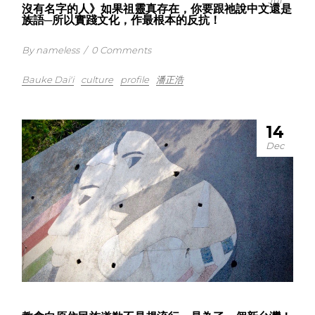
Jul
沒有名字的人》如果祖靈真存在，你要跟祂說中文還是
族語─所以實踐文化，作最根本的反抗！
By nameless
/
0 Comments
Bauke Dai'i
culture
profile
潘正浩
14
Dec