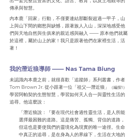
出一套完整且豐富的文化、語言、教育，以及土地觀等的
傳承與智慧。
內本鹿「回家」行動，不僅要連結那斷裂超過一甲子，山
上與山下間的鄉愁與缺憾，跟著族人入山，深深地感受他
們與天地自然與生俱來的親近感與融入 —— 原本他們就屬
於這裡，屬於山上的家！我只是跟著他們在家裡生活，活
著！
我的潛近狼導師 ——
Nas Tama Biung
未認識內本鹿之前，就很喜歡「追蹤師」系列叢書，作者
Tom Brown Jr. 從小跟著一位「祖父—潛近狼」
（編按1）
學習阿帕契的生態智慧，學習如何天人合一與靈性生活的
追尋。他這麼說：
「潛近狼說：『要在現代社會過性靈生活，是人所能
選擇最困難的道路。這是痛苦、孤獨、背信的道路，
但這也是要使我們的靈境化為現實的唯一途徑。生命
中真正的追尋，是在身為人的界線下，生活在大地的