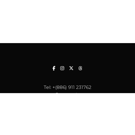
Tel:
+(886) 911 231762
contact@matataiwan.com
本影像、圖片、音樂及文字創作版權，皆屬於原版權所有者，若欲轉載，請與原
版權所有者或與我們聯繫。