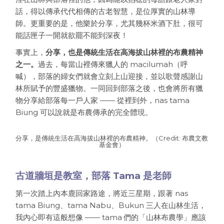
話，得以傳承代代相傳的古老智慧，是位厚實的山林導
師。更重要的是，他樂於分享，尤其幾杯米酒下肚，很可
能話匣子一開就欲罷不能到深夜！
事實上，
分享，也是傳統生活在高海拔山林裡的布農精神
之一。
過去，每當山裡傳來獵人的 macilumah（呼
喊），部落的婦女們就會立刻上山迎接，並以歌聲感謝山
林所賦予的豐盛獵物。一同回到部落之後，也會將所有獵
物分享給部落每一戶人家 —— 從裡到外，nas tama
Biung 可以說就是布農傳承的完全體現。
分享，是傳統生活在高海拔山林裡的布農精神。（Credit: 布農文教
基金會）
古道牆垣是教室，部落 Tama 是老師
第一次踏上內本鹿回家路途，將近三星期，跟著 nas
tama Biung、tama Nabu、Bukun 三人在山林生活，
我內心即有這般想像 —— tama
們的「山林布農學」應該