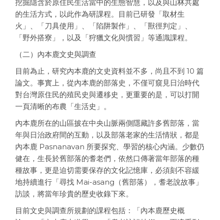
挖掘隱含於原住民生活當中的生態智慧，以及與山林共處
的生活方式，以此作為研課程。目前已研發「取材生
火」、「刀具使用」、「陷阱製作」、「獸徑判定」、
「野外搭寮」，以及「狩獵文化與慣習」等通識課程。
（二）內本鹿文史與調查
目前為止，研究內本鹿的文史資料並不多，尚且不到 10 篇
論文。事實上，從內本鹿的部落史，不僅可窺見日治時代
對台灣原住民的殖民史與遷移史，更重要的是，可以打開
一頁清晰的布農「生活史」。
內本鹿所在的山區披在中央山脈兩側隱藏許多舊部落，當
年與日治政府間的互動，以及部落老家的生活情狀，都是
內本鹿 Pasnanavan 所要探究、學習的核心內涵。少數仍
健在，生長於舊部落的耆老們，依然口傳著當年部落的種
種故事，更是迫切需要保存的文化記憶庫，必須刻不容緩
地持續進行「尋找 Mai-asang（舊部落），耆老說故事」
訪談，將當年珍貴的歷史收錄下來。
目前文史與調查所規劃的課程包括：「內本鹿歷史概