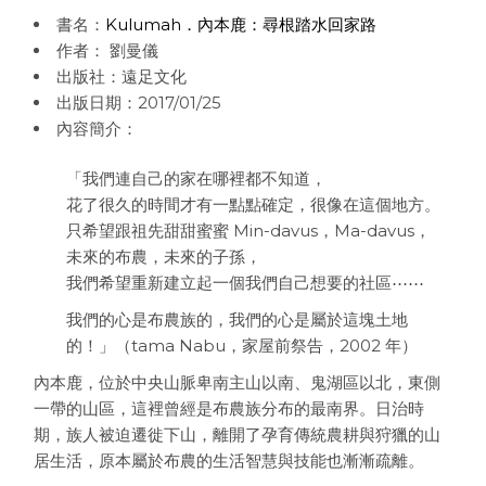
書名：
Kulumah．內本鹿：尋根踏水回家路
作者： 劉曼儀
出版社：遠足文化
出版日期：2017/01/25
內容簡介：
「我們連自己的家在哪裡都不知道，
花了很久的時間才有一點點確定，很像在這個地方。
只希望跟祖先甜甜蜜蜜 Min-davus，Ma-davus，
未來的布農，未來的子孫，
我們希望重新建立起一個我們自己想要的社區⋯⋯
我們的心是布農族的，我們的心是屬於這塊土地
的！」（tama Nabu，家屋前祭告，2002 年）
內本鹿，位於中央山脈卑南主山以南、鬼湖區以北，東側
一帶的山區，這裡曾經是布農族分布的最南界。日治時
期，族人被迫遷徙下山，離開了孕育傳統農耕與狩獵的山
居生活，原本屬於布農的生活智慧與技能也漸漸疏離。