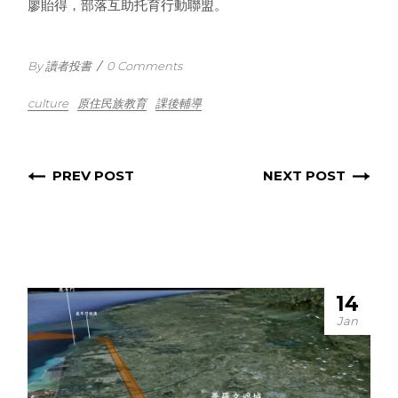
廖貽得，部落互助托育行動聯盟。
By 讀者投書
/
0 Comments
culture
原住民族教育
課後輔導
PREV POST
NEXT POST
14
Jan