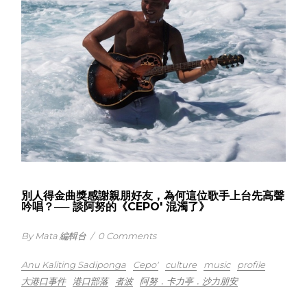
別人得金曲獎感謝親朋好友，為何這位歌手上台先高聲
吟唱？── 談阿努的《CEPO' 混濁了》
By Mata 編輯台
/
0 Comments
Anu Kaliting Sadiponga
Cepo'
culture
music
profile
大港口事件
港口部落
者波
阿努．卡力亭．沙力朋安