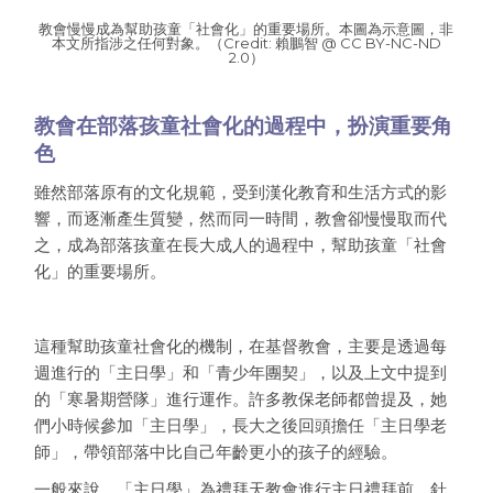
教會慢慢成為幫助孩童「社會化」的重要場所。本圖為示意圖，非
本文所指涉之任何對象。（Credit: 賴鵬智 @ CC BY-NC-ND
2.0）
教會在部落孩童社會化的過程中，扮演重要角
色
雖然部落原有的文化規範，受到漢化教育和生活方式的影
響，而逐漸產生質變，然而同一時間，教會卻慢慢取而代
之，成為部落孩童在長大成人的過程中，幫助孩童「社會
化」的重要場所。
這種幫助孩童社會化的機制，在基督教會，主要是透過每
週進行的「主日學」和「青少年團契」，以及上文中提到
的「寒暑期營隊」進行運作。許多教保老師都曾提及，她
們小時候參加「主日學」，長大之後回頭擔任「主日學老
師」，帶領部落中比自己年齡更小的孩子的經驗。
一般來說，「主日學」為禮拜天教會進行主日禮拜前，針