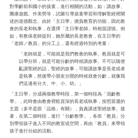
對學齡前和國小的孩童，進行相關的活動，如：講故事、
團康遊戲、作美勞等，試圖引導孩童學習和理解聖經裡闡
述的道德觀念。由於「主日學」擔負教育的功能，因此教
會的長老和執事，在選擇「主日學老師」時相當謹慎。例
如，有教保老師提到，她所屬的長老教會，在主日學的
「老師／教員」的分工上，還有經過特別的考量：
「老師就是，可能就是我們教會的執事。教員就是可
以帶分班，就是可能分齡的時候講故事。不可以隨便
亂講聖經的話，聖經的故事，可能講故事是長老或者
是執事，然後帶小朋友分開的時候就會分齡，就像我
們這邊有分大、中、小、幼。」
「主日學」分成兩個教學時段，第一個時段為「混齡教
學」，此時會由教會裡較資深的長老或執事，按照當週的
主題（多半是跟「品格」有關），負責講述聖經故事。接
著，在第二個時段，進行「分齡教學」，各班「教員」分
別帶領孩子進入不同的教室或空間，再由「教員」來帶領
孩子進行分組的活動。