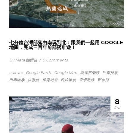
七分鐘台灣部落由南玩到北：跟我們一起用 GOOGLE
地圖，完成三百年前部落壯遊！
By Mata 編輯台
/
0 Comments
culture
Google Earth
Google Map
凱達格蘭族
巴布拉族
巴布薩族
洪雅族
裨海紀遊
西拉雅族
道卡斯族
郁永河
8
Jul