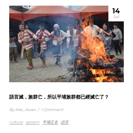
14
Jul
語言滅，族群亡，所以平埔族群都已經滅亡了？
By Aite_Awan
/
1 Comment
culture
govern
平埔正名
語言