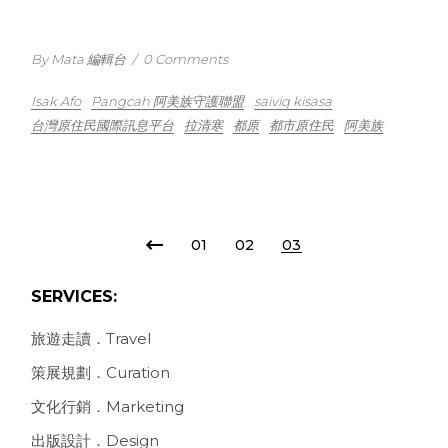
By Mata 編輯台
/
0 Comments
Isak Afo
Pangcah 阿美族守護聯盟
saiviq kisasa
台灣原住民國際訊息平台
拉清寒
都原
都市原住民
阿美族
POSTS
01
02
03
PAGINATION
SERVICES:
旅遊走讀．Travel
策展規劃．Curation
文化行銷．Marketing
出版設計．Design