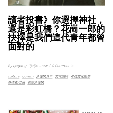
讀者投書》你選擇神社，
還是彩虹橋？花崗一郎的
抉擇是我們這代青年都曾
面對的
By Ljagang_ Tjaljimaraw
/
0 Comments
culture
govern
原住民青年
文化隱瞞
母體文化衝擊
賽德克‧巴萊
都市原住民