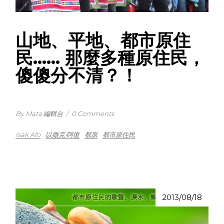
山地、平地、都市原住
民…… 那麼多種原住民，
傻傻分不清？！
By Mata 編輯台
/
0 Comments
Isak Afo
以撒克‧阿復
都原
都市原住民
2013/08/18