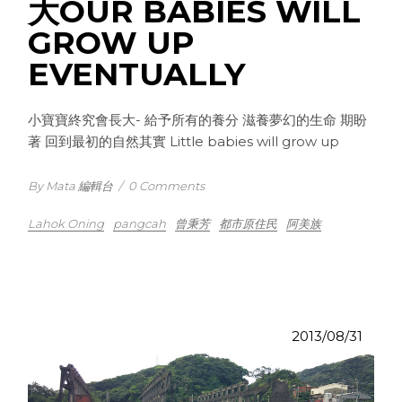
大OUR BABIES WILL
GROW UP
EVENTUALLY
小寶寶終究會長大- 給予所有的養分 滋養夢幻的生命 期盼
著 回到最初的自然其實 Little babies will grow up
By Mata 編輯台
/
0 Comments
Lahok Oning
pangcah
曾秉芳
都市原住民
阿美族
2013/08/31