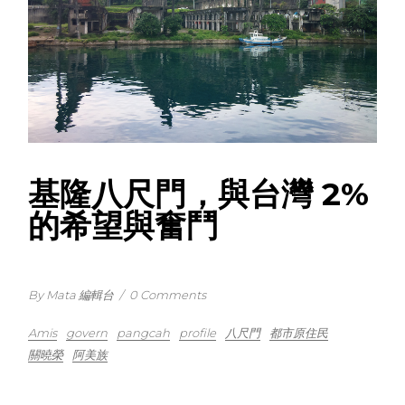
基隆八尺門，與台灣 2%
的希望與奮鬥
By Mata 編輯台
/
0 Comments
Amis
govern
pangcah
profile
八尺門
都市原住民
關曉榮
阿美族