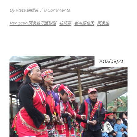
By Mata 編輯台
/
0 Comments
Pangcah 阿美族守護聯盟
拉清寒
都市原住民
阿美族
2013/08/23