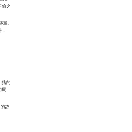
不倫之
們家跑
時，一
山豬的
的屍
」的故