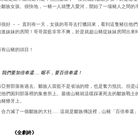
位鄒族女孩。很快地，一豬一人就墜入愛河，開始了一場豬人之間的
得很好 －－ 直到有一天，女孩的哥哥去打獵回來，看到這隻豬往他
跑進妹妹的房間！哥哥當藍非常不爽，於是就趁山豬從妹妹房間出來
所有山豬的頭目！
我們要加倍奉還…… 喔不，要百倍奉還！
布亞努部落衝過去。鄒族人當藍不是省油的燈，也是奮力抵抗。但是
把他們困到部落裡的集會所上。最後山豬就這樣踩著死去的鄒族戰士
山豬獠牙上。
合力滅了一個鄒族的大社…… 這就是鄒族傳說裡，山豬「百倍奉還
《全劇終》