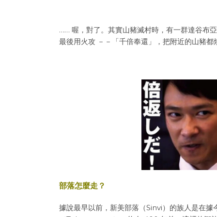
…… 喔，對了。其實山豬滅村時，有一群達谷布亞
最後用火攻 －－「千倍奉還」，把附近的山豬都
部落怎麼走？
據說最早以前，新美部落（Sinvi）的族人是在據