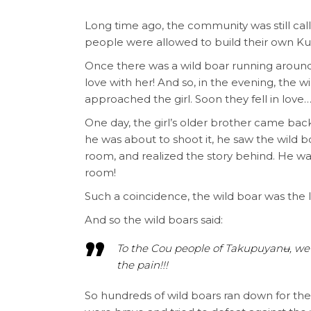
Long time ago, the community was still c
people were allowed to build their own Ku
Once there was a wild boar running around 
love with her! And so, in the evening, th
approached the girl. Soon they fell in love
One day, the girl’s older brother came bac
he was about to shoot it, he saw the wild b
room, and realized the story behind. He was
room!
Such a coincidence, the wild boar was the 
And so the wild boars said:
To the Cou people of Takupuyanʉ, we w
the pain!!!
So hundreds of wild boars ran down for t