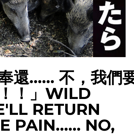
奉還…… 不，我們
！！」WILD
E'LL RETURN
E PAIN…… NO,