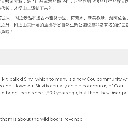
裡的鄒族人數卻大減；除了山豬滅村的傳說外，叫常見的說法的社裡的族人
時代後，才從山上遷徙下來的。
山部落之間。附近景點有達古布雅努步道、荷蘭水、新美教堂、幾阿佐名
此之外，附近山美部落的達娜伊谷自然生態公園也是非常有名的好去
鯝魚喔！
i Mt. called Sinvi, which to many is a new Cou community w
 ago. However, Sinvi is actually an old community of Cou.
ad been there since 1,800 years ago, but then they disapp
them is about the wild boars’ revenge!