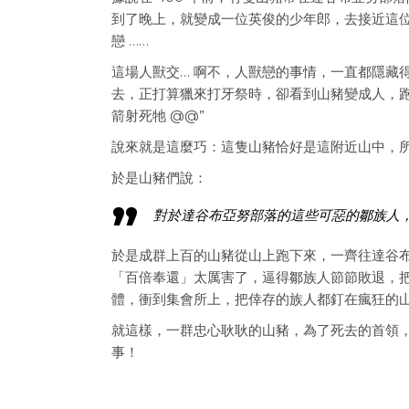
到了晚上，就變成一位英俊的少年郎，去接近這
戀 ……
這場人獸交… 啊不，人獸戀的事情，一直都隱藏
去，正打算獵來打牙祭時，卻看到山豬變成人，
箭射死牠 @@”
說來就是這麼巧：這隻山豬恰好是這附近山中，
於是山豬們說：
對於達谷布亞努部落的這些可惡的鄒族人，
於是成群上百的山豬從山上跑下來，一齊往達谷
「百倍奉還」太厲害了，逼得鄒族人節節敗退，
體，衝到集會所上，把倖存的族人都釘在瘋狂的
就這樣，一群忠心耿耿的山豬，為了死去的首領，
事！