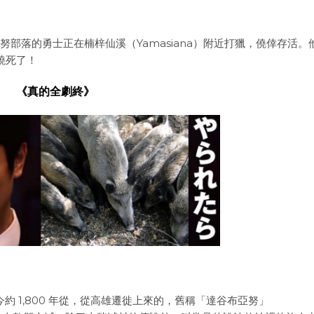
努部落的勇士正在楠梓仙溪（Yamasiana）附近打獵，僥倖存活。
燒死了！
《真的全劇終》
今約 1,800 年從，從高雄遷徙上來的，舊稱「達谷布亞努」