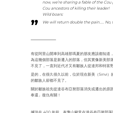
now, we’re sharing a fable of the Cou
Cou ancestors of killing their leader!
Wild boars:
We will return double the pain…… No, t
有從阿里山開車到高雄那瑪夏的朋友應該都知道
為這幾個部落是新遷入的部落，但其實像新美部落
不見了，一直到近代才又有鄒族人從達邦和特富
是的，在很久很久以前，位於現在新美（Sinvi）
的鄒族人卻都不見了。
關於鄒族祖先從達谷布亞努部落消失或遷出的原
奉還」復仇有關！
據說在 400 年前，有隻山豬常在達谷布亞努