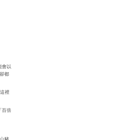
能會以
人卻都
來這裡
「百倍
隻山豬