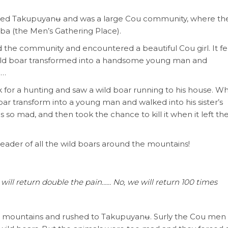
alled Takupuyanʉ and was a large Cou community, where th
ba (the Men’s Gathering Place).
the community and encountered a beautiful Cou girl. It fel
e wild boar transformed into a handsome young man and
……
k for a hunting and saw a wild boar running to his house. W
oar transform into a young man and walked into his sister’s
 so mad, and then took the chance to kill it when it left th
leader of all the wild boars around the mountains!
ill return double the pain…… No, we will return 100 times
he mountains and rushed to Takupuyanʉ. Surly the Cou men