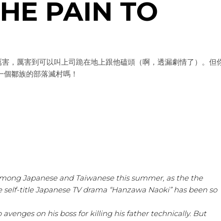
THE PAIN TO
厲害，厲害到可以叫上司跪在地上跟他磕頭（啊，透漏劇情了）。但
把一個鄒族的部落滅村嗎！
among Japanese and Taiwanese this summer, as the the
e self-title Japanese TV drama “Hanzawa Naoki” has been so
avenges on his boss for killing his father technically. But