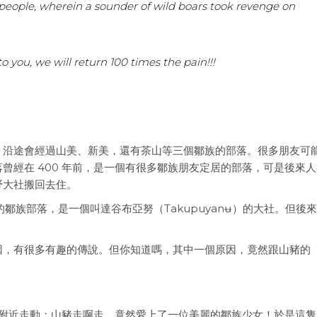
 people, wherein a sounder of wild boars took revenge on
o you, we will return 100 times the pain!!!
，沿途會經過山美、新美，還有茶山等三個鄒族的部落。很多朋友可
曾經在 400 年前，是一個有很多鄒族朋友定居的部落，可是後來
野大社搬回去住。
的鄒族部落，是一個叫達谷布亞努（Takupuyanʉ）的大社。但後
因，有很多有趣的傳說。但你知道嗎，其中一個原因，竟然跟山豬的
部落附近走動；山豬走啊走，竟然愛上了一位美麗的鄒族少女！於是這