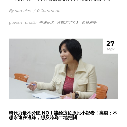
By nameless
/
0 Comments
govern
profile
平埔正名
沒有名字的人
西拉雅語
27
Nov
時代力量不分區 NO.1 讓給這位原民小記者！高潞：不
想永遠在邊緣，想及時為土地把關