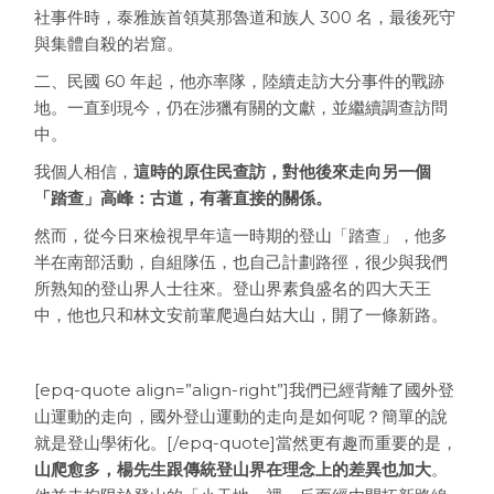
社事件時，泰雅族首領莫那魯道和族人 300 名，最後死守
與集體自殺的岩窟。
二、民國 60 年起，他亦率隊，陸續走訪大分事件的戰跡
地。一直到現今，仍在涉獵有關的文獻，並繼續調查訪問
中。
我個人相信，
這時的原住民查訪，對他後來走向另一個
「踏查」高峰：古道，有著直接的關係。
然而，從今日來檢視早年這一時期的登山「踏查」，他多
半在南部活動，自組隊伍，也自己計劃路徑，很少與我們
所熟知的登山界人士往來。登山界素負盛名的四大天王
中，他也只和林文安前輩爬過白姑大山，開了一條新路。
[epq-quote align=”align-right”]我們已經背離了國外登
山運動的走向，國外登山運動的走向是如何呢？簡單的說
就是登山學術化。[/epq-quote]當然更有趣而重要的是，
山爬愈多，楊先生跟傳統登山界在理念上的差異也加大
。