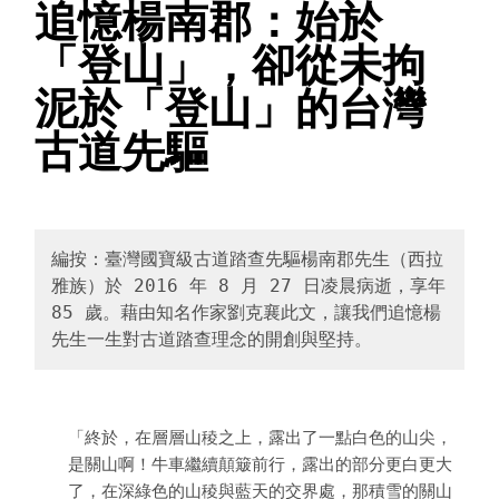
追憶楊南郡：始於
「登山」，卻從未拘
泥於「登山」的台灣
古道先驅
編按：臺灣國寶級古道踏查先驅楊南郡先生（西拉
雅族）於 2016 年 8 月 27 日凌晨病逝，享年 
85 歲。藉由知名作家劉克襄此文，讓我們追憶楊
先生一生對古道踏查理念的開創與堅持。
「終於，在層層山稜之上，露出了一點白色的山尖，
是關山啊！牛車繼續顛簸前行，露出的部分更白更大
了，在深綠色的山稜與藍天的交界處，那積雪的關山