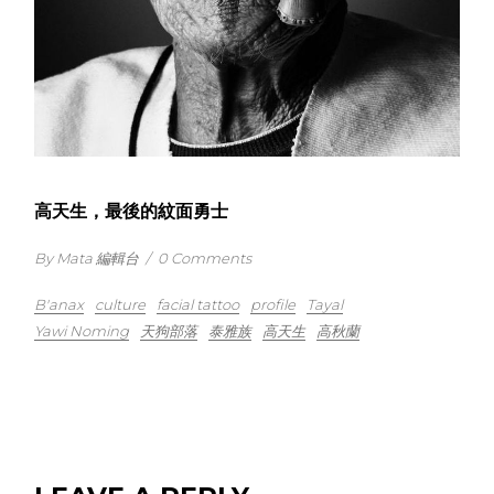
高天生，最後的紋面勇士
By Mata 編輯台
/
0 Comments
B'anax
culture
facial tattoo
profile
Tayal
Yawi Noming
天狗部落
泰雅族
高天生
高秋蘭