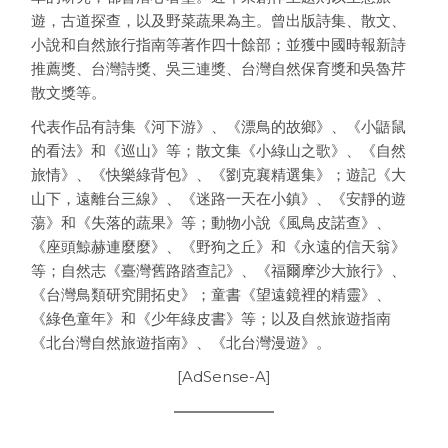
遊，古道探查，以及野菜蔬果為主。曾出版詩集、散文、
小說和自然旅行指南等著作四十餘部；並獲中國時報新詩
推薦獎、台灣詩獎、吳三連獎、台灣自然保育獎和吳魯芹
散文獎等。
代表作品有詩集《河下游》、《漂鳥的故鄉》、《小鼯鼠
的看法》和《巡山》等；散文集《小綠山之歌》、《自然
旅情》、《快樂綠背包》、《劉克襄精選集》；遊記《大
山下，遠離台三線》、《迷路一天在小鎮》、《安靜的遊
蕩》和《失落的蔬果》等；動物小說《風鳥皮諾查》、
《座頭鯨赫連麼麼》、《野狗之丘》和《永遠的信天翁》
等；自然志《臺灣舊路踏查記》、《福爾摩沙大旅行》、
《台灣鳥類研究開拓史》；童書《望遠鏡裡的精靈》、
《綠色童年》和《少年綠皮書》等；以及自然旅遊指南
《北台灣自然旅遊指南》、《北台灣漫遊》。
[AdSense-A]