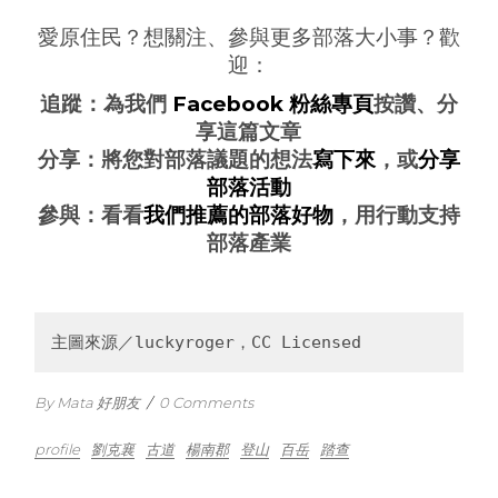
愛原住民？想關注、參與更多部落大小事？歡
迎：
追蹤：為我們
Facebook 粉絲專頁
按讚、分
享這篇文章
分享：將您對部落議題的想法
寫下來
，或
分享
部落活動
參與：看看
我們推薦的部落好物
，用行動支持
部落產業
主圖來源／luckyroger，CC Licensed
By Mata 好朋友
/
0 Comments
profile
劉克襄
古道
楊南郡
登山
百岳
踏查