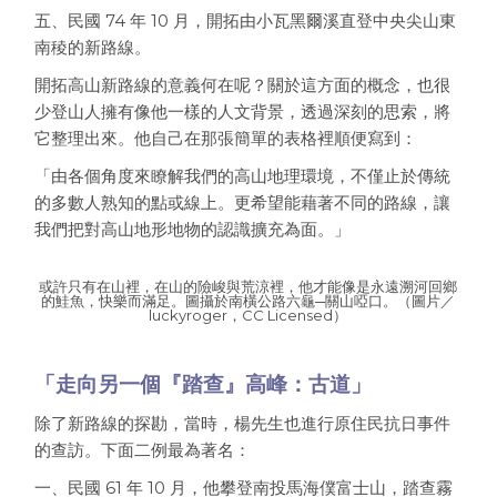
五、民國 74 年 10 月，開拓由小瓦黑爾溪直登中央尖山東
南稜的新路線。
開拓高山新路線的意義何在呢？關於這方面的概念，也很
少登山人擁有像他一樣的人文背景，透過深刻的思索，將
它整理出來。他自己在那張簡單的表格裡順便寫到：
「由各個角度來瞭解我們的高山地理環境，不僅止於傳統
的多數人熟知的點或線上。更希望能藉著不同的路線，讓
我們把對高山地形地物的認識擴充為面。」
或許只有在山裡，在山的險峻與荒涼裡，他才能像是永遠溯河回鄉
的鮭魚，快樂而滿足。圖攝於南橫公路六龜─關山啞口。（圖片／
luckyroger，CC Licensed）
「走向另一個『踏查』高峰：古道」
除了新路線的探勘，當時，楊先生也進行原住民抗日事件
的查訪。下面二例最為著名：
一、民國 61 年 10 月，他攀登南投馬海僕富士山，踏查霧