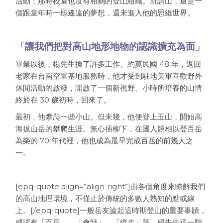
活動；那時校園也沒有相關的登山組織。所謂山，還是一
個跟童年時一樣遙遠的夢想，還未進入他的思維世界。
「讓我們把對高山地形地物的認識擴充為面」
畢業以後，楊先生換了許多工作。約莫民國 48 年，返回
老家在台南空軍基地服務時，他才受到駐地美軍喜歡野外
休閒活動的啟發，開啟了一個新視野。小時所培養的山情
終於在 30 歲初時，回來了。
最初，他攀爬一些小山。但未幾，他便登上玉山，開始高
海拔山岳的攀爬生涯。無心插柳下，在國人競相以登百岳
為榮的 70 年代裡，他也成為最早完成百岳的前幾人之
一。
[epq-quote align=”align-right”]由各個角度來瞭解我們
的高山地理環境，不僅止於傳統的多數人熟知的點或線
上。[/epq-quote]一般岳友論起這時期登山的重要事蹟，
咸認有「百岳」、「會師」、「縱走」等。楊先生這一階