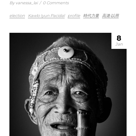
By vanessa_lai
/
0 Comments
election
Kawlo Iyun Pacidal
profile
時代力量
高潞‧以用
8
Jan