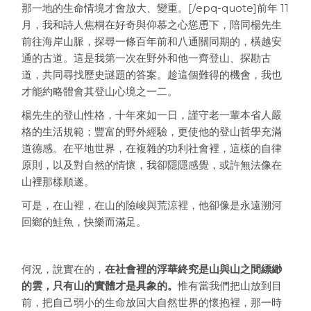
那一地的生命情境才會放大、變重。[/epq-quote]前年 11
月，我和詩人焦桐在好奇與仰慕之心慫恿下，陪同楊先生
前往海岸山脈，探尋一條百年前和八通關同期的，橫越安
通的古道。這是我第一次在野外和他一齊登山、探勘古
道，共同尋找歷史謎題的答案。趁這個難得的機會，我也
才能約略體會其登山心境之一二。
楊先生的登山性格，十年來如一日，謹守老一輩本省人嚴
格的生活規範；豐富的野外經驗，更使他的登山哲學充滿
道德感。在平地世界，在複雜的功利社會裡，這樣的自律
原則，以及對自然的情懷，我卻隱隱感覺，或許無法像在
山裡那樣順遂。
可是，在山裡，在山的險峻與荒涼裡，他卻像是永遠溯河
回鄉的鮭魚，快樂而滿足。
何況，說實在的，
在社會裡的浮華終究是山與山之間縹緲
的雲，只有山的實體才是具象的。
惟有當我們把山放到目
前，把自己弱小的生命放回大自然世界的懷抱裡，那一時