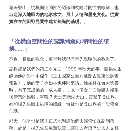
藉著登山，從橫面空間性的認識到縱向時間性的瞭解，也
就是
深入地區內的地形水文、風土人情和歷史文化。從實
實在在的田野見聞中建立知識的基礎。
」
「從橫面空間性的認識到縱向時間性的瞭
解……」
不過，相似的觀念，更早時我已有幸先親聆他的教誨了。
記得那是我們的第二次見面，1988 年秋天的事。蒙楊先生
餽贈他的另一本傑作《玉山國家公園八通關古道東段調查
報告》，他的妻子徐如林也伴同來訪。徐如林在台大唸書
時，為了完成她的「成人禮」，以一個女子面臨體力極限
與智慧的挑戰，單獨 7 天走完南湖大山，震驚了登山界。
她和楊先生因山結識的姻緣，無疑也是登山界的一段傳奇
佳話。
那天，似乎也是我非正式地懇請他們夫婦幫忙在副刊撰
稿。於是，楊先生又重新執筆，譯註與考證歷史與人文相