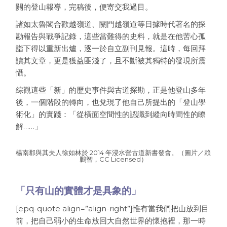
關的登山報導，完稿後，便寄交我過目。
諸如太魯閣合歡越嶺道、關門越嶺道等日據時代著名的探
勘報告與戰爭記錄，這些當難得的史料，就是在他苦心孤
詣下得以重新出爐，逐一於自立副刊見報。這時，每回拜
讀其文章，更是獲益匪淺了，且不斷被其獨特的發現所震
懾。
綜觀這些「新」的歷史事件與古道探勘，正是他登山多年
後，一個階段的轉向，也兌現了他自己所提出的「登山學
術化」的實踐：「從橫面空間性的認識到縱向時間性的瞭
解……」
楊南郡與其夫人徐如林於 2014 年浸水營古道新書發會。（圖片／賴
鵬智，CC Licensed）
「只有山的實體才是具象的」
[epq-quote align=”align-right”]惟有當我們把山放到目
前，把自己弱小的生命放回大自然世界的懷抱裡，那一時