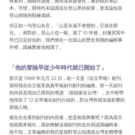
裡看到，細細拜讀後，覺得深具啟發性，遂抄錄於筆記
本。可惜，那時尚未認識這位登山界的前輩，更遑論知其
登山探險的顯赫成績。
但正如一句登山名言，「山是永遠不會變的，它就在那
兒。」相對的，登山人也一樣。過了 10 年後，好像冥冥中
早已註定好似的，我們便在一次跟山的歷史有關的編輯事
件裡，因緣際會地相識了。
「他的冒險早從少年時代就已開始了」
那天是 1988 年元月 22 日，前一天是《自立早報》創刊。
當時我在自立報系負責早報副刊創刊的編務。第一天副刊
的內容是我自己撰寫的導讀 〈探險家在台灣〉，文中附帶
地預告了 12 位準備在副刊介紹的，對台灣有很深遠影響的
探險人物。
楊先生在看到副刊的內容後，想是相當興奮吧？因為當天
他就跑來報社，亟欲瞭解這個副刊的走向與認識編輯者。
殊不知，主掌編務的我仍是個對登山知識或台灣史猶懵懂