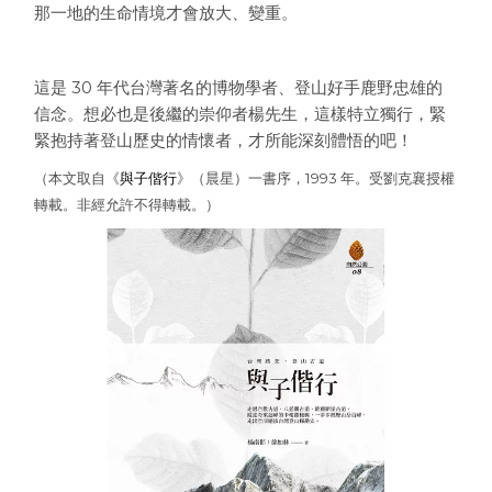
那一地的生命情境才會放大、變重。
這是 30 年代台灣著名的博物學者、登山好手鹿野忠雄的
信念。想必也是後繼的崇仰者楊先生，這樣特立獨行，緊
緊抱持著登山歷史的情懷者，才所能深刻體悟的吧！
（本文取自《
與子偕行
》（晨星）一書序，1993 年。受劉克襄授權
轉載。非經允許不得轉載。）