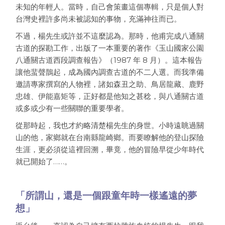
未知的年輕人。當時，自己會策畫這個專輯，只是個人對
台灣史裡許多尚未被認知的事物，充滿神往而已。
不過，楊先生或許並不這麼認為。那時，他甫完成八通關
古道的探勘工作，出版了一本重要的著作《玉山國家公園
八通關古道西段調查報告》（1987 年 8 月）。這本報告
讓他蜚聲鵲起，成為國內調查古道的不二人選。而我準備
邀請專家撰寫的人物裡，諸如森丑之助、鳥居龍藏、鹿野
忠雄、伊能嘉矩等，正好都是他知之甚稔，與八通關古道
或多或少有一些關聯的重要學者。
從那時起，我也才約略清楚楊先生的身世。小時遠眺過關
山的他，家鄉就在台南縣龍崎鄉。而要瞭解他的登山探險
生涯，更必須從這裡回溯，畢竟，他的冒險早從少年時代
就已開始了……。
「所謂山，還是一個跟童年時一樣遙遠的夢
想」