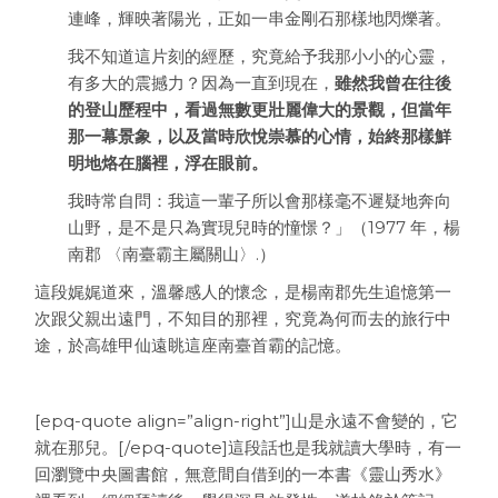
連峰，輝映著陽光，正如一串金剛石那樣地閃爍著。
我不知道這片刻的經歷，究竟給予我那小小的心靈，
有多大的震撼力？因為一直到現在，
雖然我曾在往後
的登山歷程中，看過無數更壯麗偉大的景觀，但當年
那一幕景象，以及當時欣悅崇慕的心情，始終那樣鮮
明地烙在腦裡，浮在眼前。
我時常自問：我這一輩子所以會那樣毫不遲疑地奔向
山野，是不是只為實現兒時的憧憬？」（1977 年，楊
南郡 〈南臺霸主屬關山〉.）
這段娓娓道來，溫馨感人的懷念，是楊南郡先生追憶第一
次跟父親出遠門，不知目的那裡，究竟為何而去的旅行中
途，於高雄甲仙遠眺這座南臺首霸的記憶。
[epq-quote align=”align-right”]山是永遠不會變的，它
就在那兒。[/epq-quote]這段話也是我就讀大學時，有一
回瀏覽中央圖書館，無意間自借到的一本書《靈山秀水》