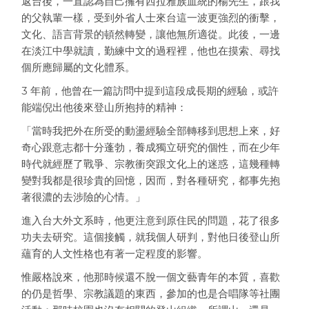
返台後，一直認為自己擁有西拉雅族血統的楊先生，跟我
的父執輩一樣，受到外省人士來台這一波更強烈的衝擊，
文化、語言背景的頓然轉變，讓他無所適從。此後，一邊
在淡江中學就讀，勤練中文的過程裡，他也在摸索、尋找
個所應歸屬的文化體系。
3 年前，他曾在一篇訪問中提到這段成長期的經驗，或許
能端倪出他後來登山所抱持的精神：
「當時我把外在所受的動盪經驗全部轉移到思想上來，好
奇心跟意志都十分蓬勃，養成獨立研究的個性，而在少年
時代就經歷了戰爭、宗教衝突跟文化上的迷惑，這幾種轉
變對我都是很珍貴的回憶，因而，對各種研究，都事先抱
著很濃的去涉險的心情。」
進入台大外文系時，他更注意到原住民的問題，花了很多
功夫去研究。這個接觸，就我個人研判，對他日後登山所
蘊育的人文性格也有著一定程度的影響。
惟嚴格說來，他那時候還不脫一個文藝青年的本質，喜歡
的仍是哲學、宗教議題的東西，參加的也是合唱隊等社團