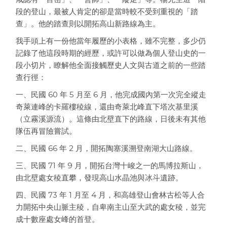
段的登山，最被人肯定的卻是當時較不受到重視的「踏
查」。他的踏查則以開拓高山新路線為主。
我手頭上有一份他當年履歷的小表格，雖不完整，多少仍
記錄了他這段時期的經歷，或許可以做為個人登山史的一
段小切片，瞭解他全面接觸歷史人文與古道之前的一些踏
查行徑：
一、民國 60 年 5 月至 6 月，他完成國內第一次完全縱走
奇萊連峰的卡羅樓稜線，還由奇萊北峰直下塔次基里溪
（立霧溪源流）。這條由北壁直下的路線，日後未有其他
隊伍再冒險嘗試。
二、民國 66 年 2 月，開拓陶塞溪溯登南湖大山路線。
三、民國 71 年 9 月，開拓台灣十峻之一的馬博拉斯山，
由北壁處女稜直攀，發現高山水晶池與冰斗遺跡。
四、民國 73 年 1 月至 4 月，和高雄登山會林古松等人合
力開拓中央山脈主稜，自卑南主山至大武的處女稜，並完
成十數座處女峰的首登。