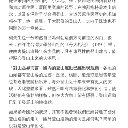
他並未拘限於登山的「小天地」裡，反而經由開拓新路線
和實訪原住民，展開更寬廣的視野，在強烈抱持著本土信
念，以及充滿對早期台灣登山、古道與原住民歷史的求知
精神下，他「遠離」了大部份的登山人，走向了殊途也不
同歸的另一條路去。
楊先生也十分瞭然自己為何朝這個方向前進的因由。後
來，在評述台灣大學登山社的《丹大札記》（1991）裡，
便由衷提出這幾年來少見的，具有遠見性的登山建言，值
得關心登山未來的人深思：
「
對山岳界而言，國內的登山運動已經出現瓶頸
；各地的
山頭都有登山客的足跡；溯溪、橫斷、縱走或是岩雪攀登
也都逐漸被開拓出來，海外登山近十年來未有更大的突
破，因此整體來看，雖然不斷有路線變化和技術引進，使
活動仍有蓬勃的樣貌，但在大方向上卻有隱憂，登山運動
已到了發展上的轉捩點。
如果參考國外的狀況，其實不難發現我們已經背離了國外
登山運動的走向，國外登山運動的走向是如何呢？簡單的
說就是登山學術化。