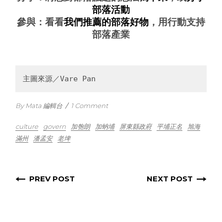
部落活動
參與：看看
我們推薦的部落好物
，用行動支持
部落產業
主圖來源／Vare Pan
By Mata 編輯台
/
1 Comment
culture
govern
加匏朗
加蚋埔
屏東縣政府
平埔正名
旭海
滿州
潘孟安
老埤
PREV POST
NEXT POST