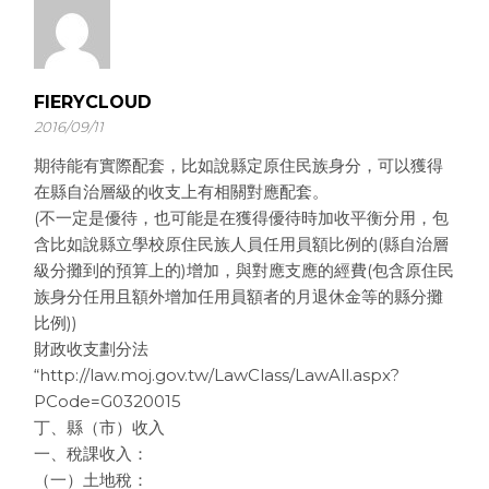
FIERYCLOUD
2016/09/11
期待能有實際配套，比如說縣定原住民族身分，可以獲得
在縣自治層級的收支上有相關對應配套。
(不一定是優待，也可能是在獲得優待時加收平衡分用，包
含比如說縣立學校原住民族人員任用員額比例的(縣自治層
級分攤到的預算上的)增加，與對應支應的經費(包含原住民
族身分任用且額外增加任用員額者的月退休金等的縣分攤
比例))
財政收支劃分法
“http://law.moj.gov.tw/LawClass/LawAll.aspx?
PCode=G0320015
丁、縣（市）收入
一、稅課收入：
（一）土地稅：