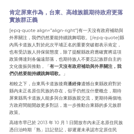
肯定屏東作為，台東、高雄族親期待政府更落
實族群正義
[epq-quote align=”align-right”]有一天沒有政府補助與
外界關注，我們仍然要能持續跳舞唱歌。[/epq-quote]縣
內馬卡道族人對於此次平埔正名的重要突破都表示肯定，
也有受訪族人持保留態度，除了提醒縣政府應確實將這項
政策傳達到各偏遠部落，也期待族人不要忘記族群自主的
文化復振與推動，「
有一天沒有政府補助與外界關注，我
們仍然要能持續跳舞唱歌。
」
相較之下，台東馬卡道族後裔
潘經偉
遺憾台東縣政府對於
縣內未正名原住民族的存在，似乎仍然沒什麼概念，期待
屏東縣馬卡道族人能多與台東縣族親交流，更期待兩個地
方政府間能開啟更多對話，進一步推動台東縣的多元族群
政策。
高雄市早已於 2013 年 10 月 1 日開放市內未正名原住民族
憑日治時期「熟」註記登記，卻遲遲未承認市定原住民