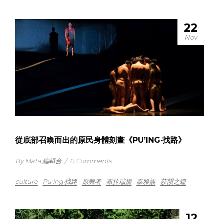
22
Nov
從底部召喚而出的原民身體刻畫《PU’ING‧找路》
By Mata 編輯台
/
0 Comments
culture
Pu’ing‧找路
原舞者
布拉瑞揚
泰雅族
莎韻之鐘
12