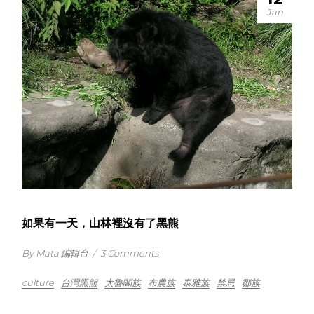
Jan
如果有一天，山林裡沒有了黑熊
By Mata 編輯台
/
3 Comments
culture
台灣黑熊
太魯閣族
布農族
泰雅族
禁忌
鄒族