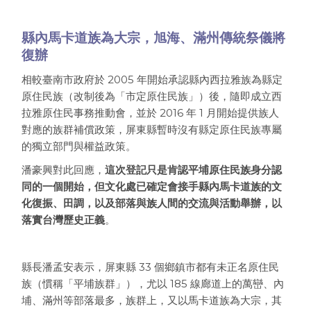
縣內馬卡道族為大宗，旭海、滿州傳統祭儀將
復辦
相較臺南市政府於 2005 年開始承認縣內西拉雅族為縣定
原住民族（改制後為「市定原住民族」）後，隨即成立西
拉雅原住民事務推動會，並於 2016 年 1 月開始提供族人
對應的族群補償政策，屏東縣暫時沒有縣定原住民族專屬
的獨立部門與權益政策。
潘豪興對此回應，
這次登記只是肯認平埔原住民族身分認
同的一個開始，但文化處已確定會接手縣內馬卡道族的文
化復振、田調，以及部落與族人間的交流與活動舉辦，以
落實台灣歷史正義
。
縣長潘孟安表示，屏東縣 33 個鄉鎮市都有未正名原住民
族（慣稱「平埔族群」），尤以 185 線廊道上的萬巒、內
埔、滿州等部落最多，族群上，又以馬卡道族為大宗，其