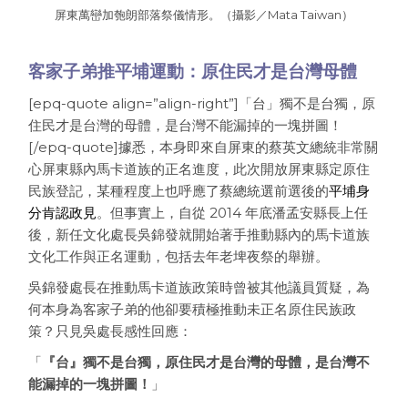
屏東萬巒加匏朗部落祭儀情形。（攝影／Mata Taiwan）
客家子弟推平埔運動：原住民才是台灣母體
[epq-quote align=”align-right”]「台」獨不是台獨，原
住民才是台灣的母體，是台灣不能漏掉的一塊拼圖！
[/epq-quote]據悉，本身即來自屏東的蔡英文總統非常關
心屏東縣內馬卡道族的正名進度，此次開放屏東縣定原住
民族登記，某種程度上也呼應了蔡總統選前選後的
平埔身
分肯認政見
。但事實上，自從 2014 年底潘孟安縣長上任
後，新任文化處長吳錦發就開始著手推動縣內的馬卡道族
文化工作與正名運動，包括去年老埤夜祭的舉辦。
吳錦發處長在推動馬卡道族政策時曾被其他議員質疑，為
何本身為客家子弟的他卻要積極推動未正名原住民族政
策？只見吳處長感性回應：
「
『台』獨不是台獨，原住民才是台灣的母體，是台灣不
能漏掉的一塊拼圖！
」