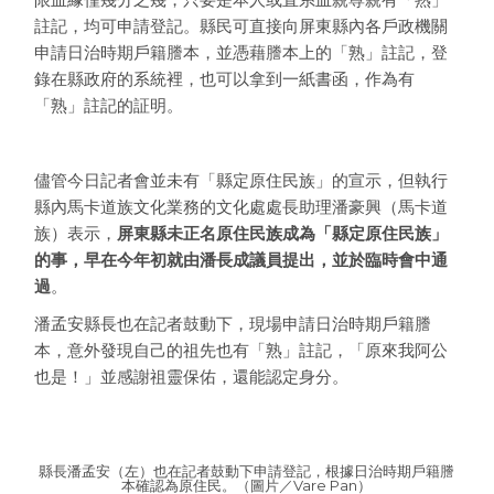
註記，均可申請登記。縣民可直接向屏東縣內各戶政機關
申請日治時期戶籍謄本，並憑藉謄本上的「熟」註記，登
錄在縣政府的系統裡，也可以拿到一紙書函，作為有
「熟」註記的証明。
儘管今日記者會並未有「縣定原住民族」的宣示，但執行
縣內馬卡道族文化業務的文化處處長助理潘豪興（馬卡道
族）表示，
屏東縣未正名原住民族成為「縣定原住民族」
的事，早在今年初就由潘長成議員提出，並於臨時會中通
過
。
潘孟安縣長也在記者鼓動下，現場申請日治時期戶籍謄
本，意外發現自己的祖先也有「熟」註記，「原來我阿公
也是！」並感謝祖靈保佑，還能認定身分。
縣長潘孟安（左）也在記者鼓動下申請登記，根據日治時期戶籍謄
本確認為原住民。（圖片／Vare Pan）