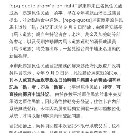
[epq-quote align=”align-right”]屏東縣未正名原住民族
成為「縣定原住民族」的事，早在今年初就由潘長成議員
提出，並於臨時會中通過。[/epq-quote]屏東縣定原住民
馬卡道族「熟」註記正式於 9 月 9 日開放，由潘孟安縣長
（馬卡道族）親自主持記者會，老埤、萬金及加匏朗等部
落耆老，以及長期推動縣內馬卡道族運動的潘長成議員
（馬卡道族）均受邀出席，一起見證台灣平埔正名運動的
新里程碑。
承辦此縣定原住民族登記業務的屏東縣政府民政處戶政科
吳科員表示，今年 9 月 9 日起，凡設籍於屏東縣的民眾，
其
本人或直系血親尊親在日治時期戶籍謄本的種族欄有登
記為「熟」者，即為「熟蕃」
（平埔原住民族）
後裔，可
直接向縣府申請註記
。 由於多數平埔原住民族並非中央所
承認之原住民族，因此過往推動身分登記，往往卡在內部
系統無法登錄。今年因為屏東縣獨立開發一套印鑑數位化
系統，才得以順利解決內部登記問題。
登記細節上，吳科員回覆本次登記不限母系或父系，也不
限血緣僅幾分之幾，只要是本人或直系血親尊親有「熟」