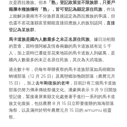
次是西拉雅族。但本
「熟」登記政策並不限族群，只要戶
籍謄本種族欄有「熟」，皆可登記為縣定原住民族
，作法
上能解決臺南市不分族群直接認定為西拉雅族的爭議，但
也還不若花蓮縣富里鄉能直接回應族人的族別認同，
直接
登記為某族群
。
馬卡道族是國內人數最多之未正名原住民族
。據日治初期
的普查，當時僅阿緱及恆春兩廳的馬卡道族就有近 5 千
人，加上當時已遷徙至花東地區的馬卡道族人則破萬，是
國內人數最多的未正名原住民族，其次為大武壠族。
過去數十年，仍每年舉辦夜祭的馬卡道族部落如高樹鄉加
蚋埔部落（12 月 25 日）及萬巒鄉加匏朗部落（農曆元月
15 日），加上
去年剛復振的老埤
，目前計有三個馬卡道族
部落仍努力傳承傳統祭儀文化。潘豪興表示 9 月 9 日開放
登記後，緊接著屏東縣文化處會著手進行一系列的馬卡道
族文化復振，包括農曆 8 月 15 日立即要復辦的旭海部落
海祭，以及滿州於明年農曆元月 15 日的 amumu 祖靈
祭。