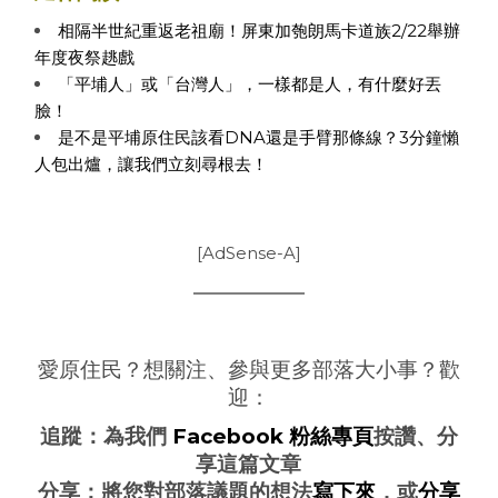
相隔半世紀重返老祖廟！屏東加匏朗馬卡道族2/22舉辦
年度夜祭趒戲
「平埔人」或「台灣人」，一樣都是人，有什麼好丟
臉！
是不是平埔原住民該看DNA還是手臂那條線？3分鐘懶
人包出爐，讓我們立刻尋根去！
[AdSense-A]
愛原住民？想關注、參與更多部落大小事？歡
迎：
追蹤：為我們
Facebook 粉絲專頁
按讚、分
享這篇文章
分享：將您對部落議題的想法
寫下來
，或
分享