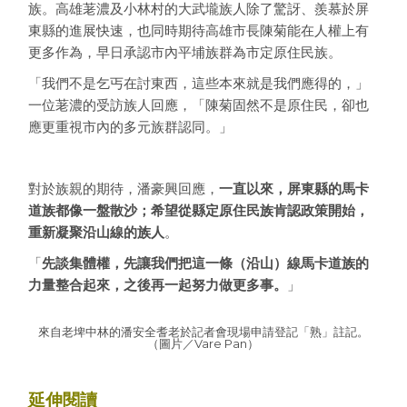
族。高雄荖濃及小林村的大武壠族人除了驚訝、羨慕於屏
東縣的進展快速，也同時期待高雄市長陳菊能在人權上有
更多作為，早日承認市內平埔族群為市定原住民族。
「我們不是乞丐在討東西，這些本來就是我們應得的，」
一位荖濃的受訪族人回應，「陳菊固然不是原住民，卻也
應更重視市內的多元族群認同。」
對於族親的期待，潘豪興回應，
一直以來，屏東縣的馬卡
道族都像一盤散沙；希望從縣定原住民族肯認政策開始，
重新凝聚沿山線的族人
。
「
先談集體權，先讓我們把這一條（沿山）線馬卡道族的
力量整合起來，之後再一起努力做更多事。
」
來自老埤中林的潘安全耆老於記者會現場申請登記「熟」註記。
（圖片／Vare Pan）
延伸閱讀