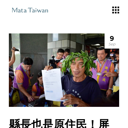
Skip
to
the
content
9
Sep
縣長也是原住民！屏