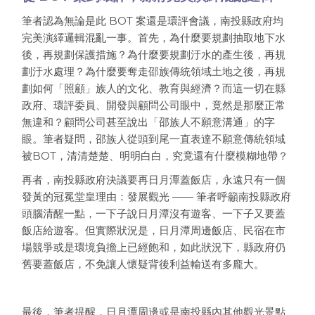
筆者認為無論是此 BOT 案還是環評會議，南投縣政府均
完美演繹邏輯混亂一事。首先，為什麼要規劃抽取地下水
後，再規劃保護措施？為什麼要規劃汙水的產生後，再規
劃汙水處理？為什麼要奪走邵族傳統領域土地之後，再規
劃如何「照顧」族人的文化、教育與經濟？而這一切在縣
政府、環評委員、開發與顧問公司眼中，竟然是那麼正常
無違和？顧問公司甚至說出「邵族人不願意溝通」的字
眼。筆者疑問，邵族人從頭到尾一直表達不願意傳統領域
被BOT，清清楚楚、明明白白，究竟還有什麼模糊地帶？
再者，南投縣政府決議要再日月潭蓋飯店，永遠只有一個
發黃的冠冕堂皇理由：發展觀光 —— 筆者呼籲南投縣政府
頭腦清醒一點，一下子說日月潭沒有遊客、一下子又要蓋
飯店給遊客。但實際狀況是，日月潭周邊飯店、民宿在市
場競爭或是環境負擔上已經飽和，如此狀況下，縣政府仍
舊要蓋飯店，不免讓人懷疑背後利益輸送有多龐大。
最後，筆者提醒，日月潭周邊或是南投縣內其他觀光景點