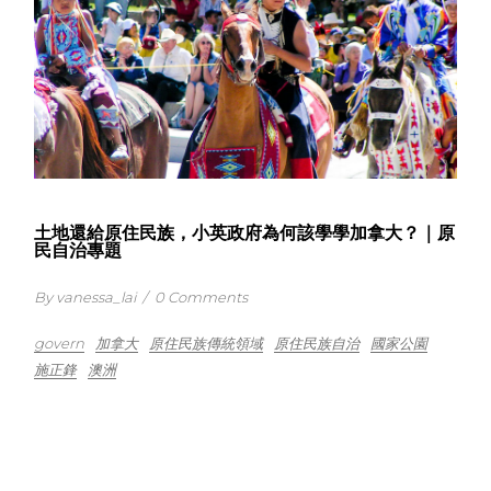
土地還給原住民族，小英政府為何該學學加拿大？｜原
民自治專題
By vanessa_lai
/
0 Comments
govern
加拿大
原住民族傳統領域
原住民族自治
國家公園
施正鋒
澳洲