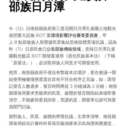
邵族日月潭
今（12）日南投縣政府第三度召開日月潭孔雀園土地觀光
遊憩重大設施 BOT 案
環境影響評估審查委員會
，早
上 8 點邵族族人與聲援民眾集結至南投體育場抗議，認為
昨（11）日原民會已
公告邵族傳統領域
，意味日月潭孔雀
園觀光飯店 BOT 開發案適用《原住民族基本法》（下稱
「原基法」），必須取得族人同意才可開發使用。
然而，南投縣政府不僅沒有暫緩本次環評，更在會議一開
始便用極傲慢態度逕自宣布不符合程序之言論，如：因登
記發言人數過多，發言時間將從 3 分鐘減為 2 分鐘；南投
縣環保局要求旁聽席的民眾、媒體於發言階段結束後即要
清空，不能參與委員詢答，荒謬的是，開發單位卻可與委
員閉門討論。
面對族人、民眾、媒體的齊聲抗議，主席李清華、南投縣
環保局綜合計畫科科長張宗義強硬表示此為慣例應遵從，