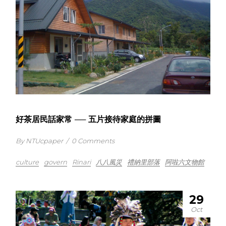
好茶居民話家常 ── 五片接待家庭的拼圖
By NTUcpaper
/
0 Comments
culture
govern
Rinari
八八風災
禮納里部落
阿啦六文物館
29
Oct