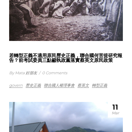
若轉型正義不適用原民歷史正義，聯合國何苦提研究報
告？前考試委員三點籲執政黨落實蔡英文原民政策
By Mata 好朋友
/
0 Comments
govern
歷史正義
聯合國人權理事會
蔡英文
轉型正義
11
Mar