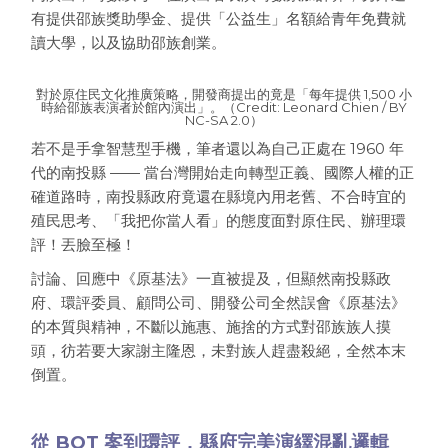
有提供邵族獎助學金、提供「公益生」名額給青年免費就
讀大學，以及協助邵族創業。
對於原住民文化推廣策略，開發商提出的竟是「每年提供 1,500 小
時給邵族表演者於館內演出」。（Credit: Leonard Chien / BY
NC-SA 2.0）
若不是手拿智慧型手機，筆者還以為自己正處在 1960 年
代的南投縣 —— 當台灣開始走向轉型正義、國際人權的正
確道路時，南投縣政府竟還在縣境內用老舊、不合時宜的
殖民思考、「我把你當人看」的態度面對原住民、辦理環
評！丟臉至極！
討論、回應中《原基法》一直被提及，但顯然南投縣政
府、環評委員、顧問公司、開發公司全然誤會《原基法》
的本質與精神，不斷以施惠、施捨的方式對邵族族人摸
頭，彷若要大家謝主隆恩，未對族人趕盡殺絕，全然本末
倒置。
從 BOT 案到環評，縣府完美演繹混亂邏輯