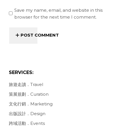
Save my name, email, and website in this
browser for the next time I comment.
POST COMMENT
SERVICES:
旅遊走讀．Travel
策展規劃．Curation
文化行銷．Marketing
出版設計．Design
跨域活動．Events