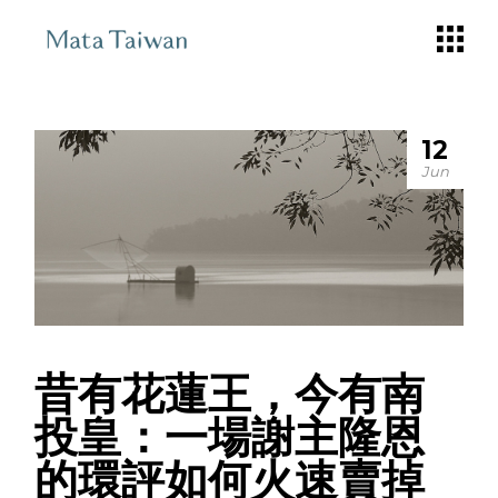
Skip
to
the
content
12
Jun
昔有花蓮王，今有南
投皇：一場謝主隆恩
的環評如何火速賣掉