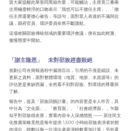
當大家提醒此舉形同黑箱作業，可能觸法，主席竟三番兩
次用極度輕浮的口吻表示「我也可以不擔任主席」、「擔
任主席還要擔心被告」等語句，面對眾人表達的不滿與抗
議，縣府官員、環評委員依舊不斷護航。
這場攸關邵族傳統領域的重要環評會議，便在如此輕蔑、
傲慢態度中開始。
「謝主隆恩」 未對邵族趕盡殺絕
規劃公司在簡報過程中漏洞百出，引用的不僅是錯誤、未
更新之資料，面對整體環境（地質、地形、水資源等）的
評估更是東缺西漏，全然看不到對邵族、對環境的尊重與
了解。
報告中，提及「邵族回饋計畫」的內容更是令人咋舌，其
中分為「文化面」、「教育面」、「社會經濟面」，乍聽
似乎對邵族很友善，實看內容令人深感憤怒 —— 原住民文
化推廣策略竟然是每年提供 1,500 小時給邵族表演者於館
內演出，時數以每一位演出者表演時數累加計算；另外還