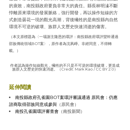
的衰敗，南投縣政府要負非常大的責任。縣長林明溱不斷
悖離原來環境的發展脈絡，強行開發，再以操作短線的方
式創造曇花一現的觀光高潮，背後犧牲的是南投縣內自然
環境不可逆的破壞、族群人文歷史快速消逝的傷害。
（本文原標題為〈一場謝主隆恩的環評：南投縣政府環評蠻幹通過
邵族傳統領域BOT案〉，原作者為沈夙崢。非經同意，不得轉
載。）
作者認為操作短線觀光，犧牲的不只是不可逆的環境破壞，更造成
族群人文歷史的快速消逝。（Credit: Mark Kao / CC BY 2.0）
延伸閱讀
南投縣政府孔雀園BOT案環評審議通過 原民會：仍應
諮商取得邵族同意或參與
（原民會）
南投孔雀園環評審查會
（南投新聞）