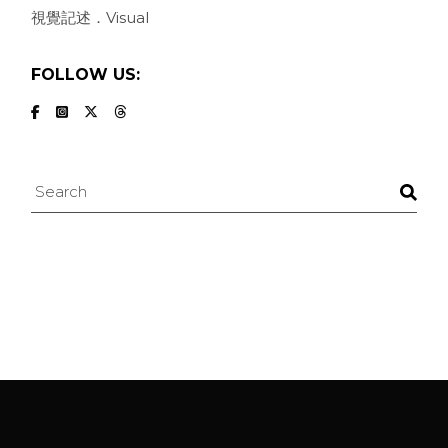
視覺記述．Visual
FOLLOW US:
Search